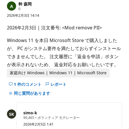
幹 森岡
評
0
価
2026年2月3日 14:14
の
ポ
イ
2026年2月3日 | 注文番号: <Mod remove PII>
ン
ト
Windows 11 を本日 Microsoft Store で購入しました
が、 PC がシステム要件を満たしておらずインストール
できませんでした。 注文履歴に「返金を申請」ボタン
が表示されないため、 返金対応をお願いしたいです。
家庭向け Windows | Windows 11 | Microsoft Store
1 件のコメント
レポート
こ
の
同じ質問があります
question
の
コ
simo-k
メ
評
90,465
•
ボランティア モデレーター
価
ン
2026年2月5日 1:41
の