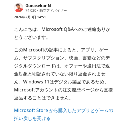
Gunasekar N
評
74,020
•
独立アドバイザー
価
2026年2月3日 14:51
の
ポ
イ
こんにちは、Microsoft Q&Aへのご連絡ありが
ン
ト
とうございます。
このMicrosoftの記事によると、アプリ、ゲー
ム、サブスクリプション、映画、書籍などのデ
ジタルダウンロードは、オファーや適用法で返
金対象と明記されていない限り返金されませ
ん。Windows 11はデジタル製品であるため、
Microsoftアカウントの注文履歴ページから直接
返品することはできません。
Microsoft Store から購入したアプリとゲームの
払い戻しを受ける