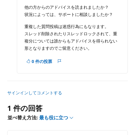
ト
ポ
イ
を
他の方からのアドバイスを読まれましたか？
ン
非
状況によっては、サポートに相談しましたか？
ト
表
示
重複した質問投稿は迷惑行為にもなります。
に
スレッド削除されたりスレッドロックされて、重
す
複分については誰からもアドバイスを得られない
る
形となりますのでご留意ください。
0 件の投票
レ
ポ
ー
ト
サインインしてコメントする
1 件の回答
並べ替え方法:
最も役に立つ