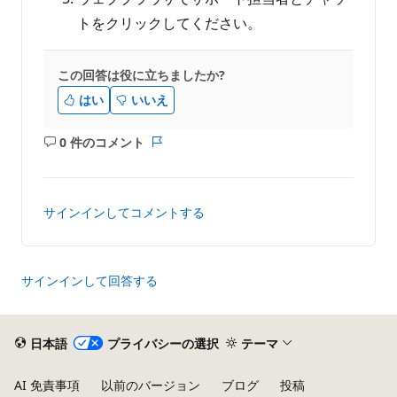
トをクリックしてください。
この回答は役に立ちましたか?
はい
いいえ
0 件のコメント
コ
レ
メ
ポ
ン
ー
ト
ト
サインインしてコメントする
は
あ
り
ま
サインインして回答する
せ
ん
日本語
プライバシーの選択
テーマ
AI 免責事項
以前のバージョン
ブログ
投稿