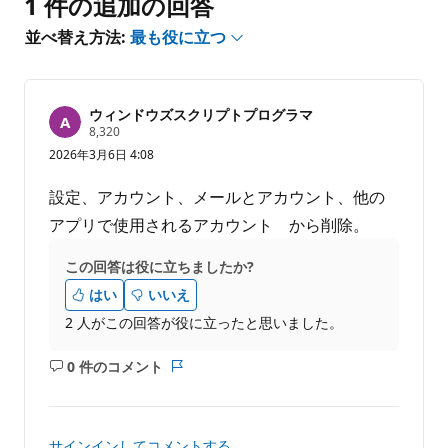
1 件の追加の回答
ト
を
並べ替え方法:
最も役に立つ
表
示
す
る
ウィンドウズスクリプトプログラマ
評
8,320
価
2026年3月6日 4:08
の
ポ
イ
設定、アカウント、メールとアカウント、他の
ン
ト
アプリで使用されるアカウント から削除。
この回答は役に立ちましたか?
はい
いいえ
2 人がこの回答が役に立ったと思いました。
0 件のコメント
コ
レ
メ
ポ
ン
ー
ト
ト
サインインしてコメントする