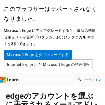
メ
このブラウザーはサポートされなく
イ
なりました。
ン
コ
Microsoft Edge にアップグレードすると、最新の機能、
ン
セキュリティ更新プログラム、およびテクニカル サポー
テ
トを利用できます。
ン
ツ
Microsoft Edge をダウンロードする
に
Internet Explorer と Microsoft Edge の詳細情報
ス
キ
ッ
Learn
サインイン
プ
edgeのアカウントを選ぶ
に表示されるメールアドレ