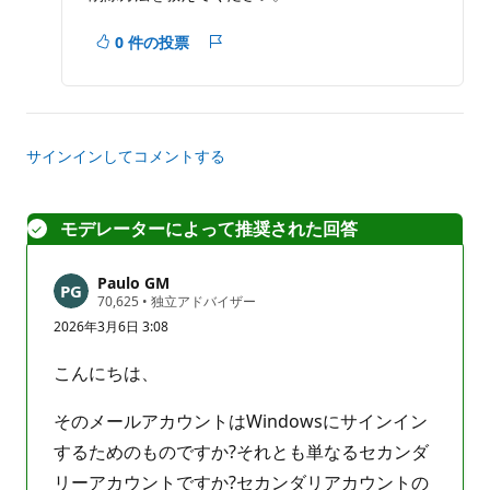
0 件の投票
レ
ポ
ー
ト
サインインしてコメントする
モデレーターによって推奨された回答
Paulo GM
評
70,625
•
独立アドバイザー
価
2026年3月6日 3:08
の
ポ
イ
こんにちは、
ン
ト
そのメールアカウントはWindowsにサインイン
するためのものですか?それとも単なるセカンダ
リーアカウントですか?セカンダリアカウントの