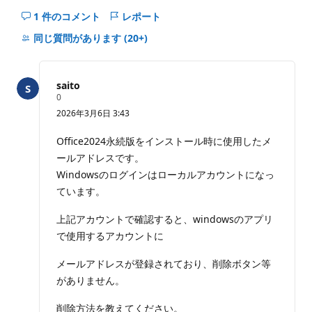
1 件のコメント
レポート
こ
の
同じ質問があります
(20+)
question
の
コ
saito
メ
評
0
価
ン
2026年3月6日 3:43
の
ト
ポ
イ
を
Office2024永続版をインストール時に使用したメ
ン
非
ールアドレスです。
ト
表
Windowsのログインはローカルアカウントになっ
示
ています。
に
す
上記アカウントで確認すると、windowsのアプリ
る
で使用するアカウントに
メールアドレスが登録されており、削除ボタン等
がありません。
削除方法を教えてください。