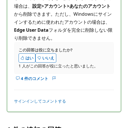
場合は、
設定>アカウント>あなたのアカウント
から削除できます。ただし、Windowsにサイン
インするために使われたアカウントの場合は、
Edge User Data
フォルダを完全に削除しない限
り削除できません。
この回答は役に立ちましたか?
はい
いいえ
1 人がこの回答が役に立ったと思いました。
4 件のコメント
こ
レ
の
ポ
回
ー
答
ト
サインインしてコメントする
の
コ
メ
ン