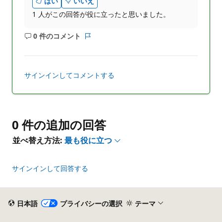
はい
いいえ
1 人がこの回答が役に立ったと思いました。
0 件のコメント
コ
レ
メ
ポ
ン
ー
ト
ト
サインインしてコメントする
は
あ
り
ま
0 件の追加の回答
せ
ん
並べ替え方法:
最も役に立つ
サインインして回答する
日本語
プライバシーの選択
テーマ