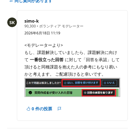
の
同じ質問があります
question
の
コ
simo-k
メ
評
90,300
•
ボランティア モデレーター
価
ン
2026年6月18日 11:19
の
ト
ポ
イ
を
<モデレーターより>
ン
非
もし、課題解決していましたら、課題解決に向け
ト
表
て
一番役立った回答
に対して「回答を承認」して
示
頂けると同種課題を抱えた人の参考にもなり易い
に
かと考えます。 ご配慮頂けると幸いです。
す
る
0 件の投票
レ
ポ
ー
ト