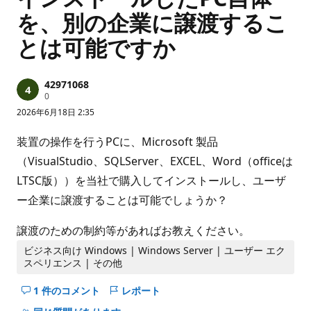
を、別の企業に譲渡するこ
とは可能ですか
42971068
評
0
価
2026年6月18日 2:35
の
ポ
イ
装置の操作を行うPCに、Microsoft 製品
ン
ト
（VisualStudio、SQLServer、EXCEL、Word（officeは
LTSC版））を当社で購入してインストールし、ユーザ
ー企業に譲渡することは可能でしょうか？
譲渡のための制約等があればお教えください。
ビジネス向け Windows | Windows Server | ユーザー エク
スペリエンス | その他
1 件のコメント
レポート
こ