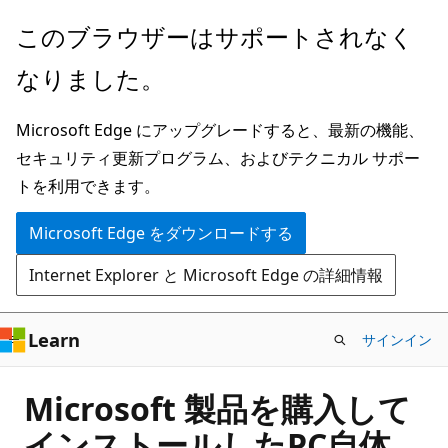
メ
このブラウザーはサポートされなく
イ
なりました。
ン
コ
Microsoft Edge にアップグレードすると、最新の機能、
ン
セキュリティ更新プログラム、およびテクニカル サポー
テ
トを利用できます。
ン
ツ
Microsoft Edge をダウンロードする
に
Internet Explorer と Microsoft Edge の詳細情報
ス
キ
ッ
Learn
サインイン
プ
Microsoft 製品を購入して
インストールしたPC自体