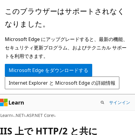
メ
このブラウザーはサポートされなく
イ
なりました。
ン
コ
Microsoft Edge にアップグレードすると、最新の機能、
ン
セキュリティ更新プログラム、およびテクニカル サポー
テ
トを利用できます。
ン
ツ
Microsoft Edge をダウンロードする
に
Internet Explorer と Microsoft Edge の詳細情報
ス
キ
ッ
Learn
サインイン
プ
Learn
.NET
ASP.NET Core
IIS 上で HTTP/2 と共に