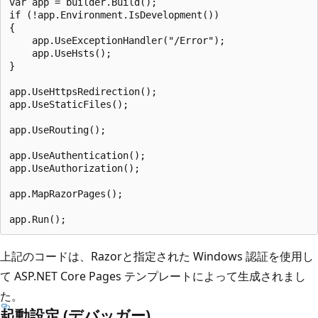
var app = builder.Build();

if (!app.Environment.IsDevelopment())

{

    app.UseExceptionHandler("/Error");

    app.UseHsts();

}

app.UseHttpsRedirection();

app.UseStaticFiles();

app.UseRouting();

app.UseAuthentication();

app.UseAuthorization();

app.MapRazorPages();

上記のコードは、Razorと指定された Windows 認証を使用し
て ASP.NET Core
Pages テンプレートによって生成されまし
た。
起動設定 (デバッガー)