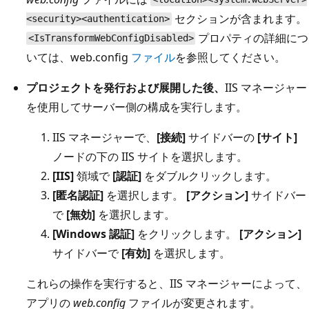
セクションが含まれます。
<security><authentication>
プロパティの詳細につ
<IsTransformWebConfigDisabled>
いては、web.config
ファイル
を参照してください。
プロジェクトを発行および展開した後、
IIS マネージャー
を使用してサーバー側の構成を実行します。
IIS マネージャーで、
[接続]
サイドバーの
[サイト]
ノードの下の IIS サイトを選択します。
[IIS]
領域で
[認証]
をダブルクリックします。
[匿名認証]
を選択します。
[アクション]
サイドバー
で
[無効]
を選択します。
[Windows 認証]
をクリックします。
[アクション]
サイドバーで
[有効]
を選択します。
これらの操作を実行すると、IIS マネージャーによって、
アプリの
web.config
ファイルが変更されます。