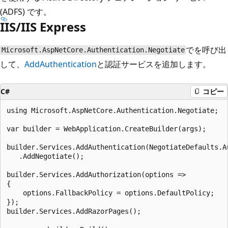
(ADFS) です。
IIS/IIS Express
で
を呼び出
Microsoft.AspNetCore.Authentication.Negotiate
して、
AddAuthentication
と認証サービスを追加します。
C#
コピー
using Microsoft.AspNetCore.Authentication.Negotiate;

var builder = WebApplication.CreateBuilder(args);

builder.Services.AddAuthentication(NegotiateDefaults.Au
   .AddNegotiate();

builder.Services.AddAuthorization(options =>

{

    options.FallbackPolicy = options.DefaultPolicy;

});

builder.Services.AddRazorPages();
