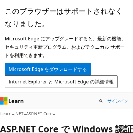
メ
このブラウザーはサポートされなく
イ
なりました。
ン
コ
Microsoft Edge にアップグレードすると、最新の機能、
ン
セキュリティ更新プログラム、およびテクニカル サポー
テ
トを利用できます。
ン
ツ
Microsoft Edge をダウンロードする
に
Internet Explorer と Microsoft Edge の詳細情報
ス
キ
ッ
Learn
サインイン
プ
Learn
.NET
ASP.NET Core
ASP.NET Core で Windows 認証