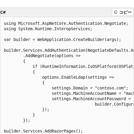
C#
コピー
using Microsoft.AspNetCore.Authentication.Negotiate;

using System.Runtime.InteropServices;

var builder = WebApplication.CreateBuilder(args);

builder.Services.AddAuthentication(NegotiateDefaults.Au
        .AddNegotiate(options =>

        {

            if (RuntimeInformation.IsOSPlatform(OSPlatf
            {

                options.EnableLdap(settings =>

                {

                    settings.Domain = "contoso.com";

                    settings.MachineAccountName = "mach
                    settings.MachineAccountPassword =

                                      builder.Configura
                });

            }

        });
