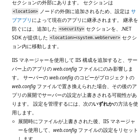
セクションの外部にあります。 セクションは
ノードの外側に追加されるため、設定は
サ
<location>
ブアプリ
によって現在のアプリに継承されます。 継承を
防ぐには、追加した
セクションを、.NET
<security>
SDK が提供した
セクシ
<location><system.webServer>
ョン内に移動します。
IIS マネージャーを使用して IIS 構成を追加すると、サー
バー上のアプリの
web.config
ファイルにのみ影響しま
す。 サーバーの
web.config
のコピーがプロジェクトの
web.config
ファイルで置き換えられた場合、その後のア
プリの展開でサーバーの設定が上書きされる可能性があ
ります。 設定を管理するには、次の
いずれか
の方法を使
用します。
展開時にファイルが上書きされた後、IIS マネージャ
ーを使用して、
web.config
ファイルの設定をリセット
します。