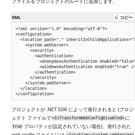
ファイルをプロジェクトのルートに追加します。
XML
コピー
<?xml version="1.0" encoding="utf-8"?>

<configuration>

  <location path="." inheritInChildApplications="f
    <system.webServer>

      <security>

        <authentication>

          <anonymousAuthentication enabled="false"
          <windowsAuthentication enabled="true" />
        </authentication>

      </security>

    </system.webServer>

  </location>

プロジェクトが .NET SDK によって発行されると (プロジ
ェクト ファイルで
に
<IsTransformWebConfigDisabled>
プロパティが設定されていない場合)、発行された
true
web.config
ファイルには
<location><system.webServer>