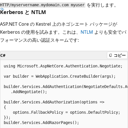
を実行します。
HTTP/myservername.mydomain.com myuser
Kerberos と NTLM
ASP.NET Core の Kestrel 上のネゴシエート パッケージが
Kerberos の使用を試みます。これは、
NTLM
よりも安全でパ
フォーマンスの高い認証スキームです:
C#
コピー
using Microsoft.AspNetCore.Authentication.Negotiate;

var builder = WebApplication.CreateBuilder(args);

builder.Services.AddAuthentication(NegotiateDefaults.Au
   .AddNegotiate();

builder.Services.AddAuthorization(options =>

{

    options.FallbackPolicy = options.DefaultPolicy;

});

builder.Services.AddRazorPages();
