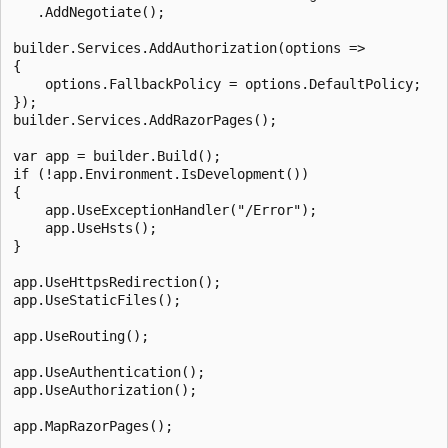
   .AddNegotiate();

builder.Services.AddAuthorization(options =>

{

    options.FallbackPolicy = options.DefaultPolicy;

});

builder.Services.AddRazorPages();

var app = builder.Build();

if (!app.Environment.IsDevelopment())

{

    app.UseExceptionHandler("/Error");

    app.UseHsts();

}

app.UseHttpsRedirection();

app.UseStaticFiles();

app.UseRouting();

app.UseAuthentication();

app.UseAuthorization();

app.MapRazorPages();
