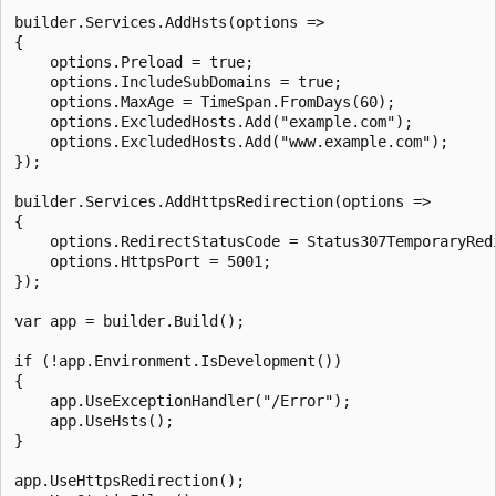
builder.Services.AddHsts(options =>

{

    options.Preload = true;

    options.IncludeSubDomains = true;

    options.MaxAge = TimeSpan.FromDays(60);

    options.ExcludedHosts.Add("example.com");

    options.ExcludedHosts.Add("www.example.com");

});

builder.Services.AddHttpsRedirection(options =>

{

    options.RedirectStatusCode = Status307TemporaryRedi
    options.HttpsPort = 5001;

});

var app = builder.Build();

if (!app.Environment.IsDevelopment())

{

    app.UseExceptionHandler("/Error");

    app.UseHsts();

}

app.UseHttpsRedirection();
