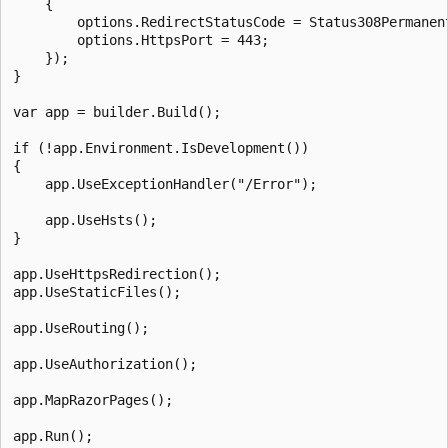
    {

        options.RedirectStatusCode = Status308Permanent
        options.HttpsPort = 443;

    });

}

var app = builder.Build();

if (!app.Environment.IsDevelopment())

{

    app.UseExceptionHandler("/Error");

    app.UseHsts();

}

app.UseHttpsRedirection();

app.UseStaticFiles();

app.UseRouting();

app.UseAuthorization();

app.MapRazorPages();
