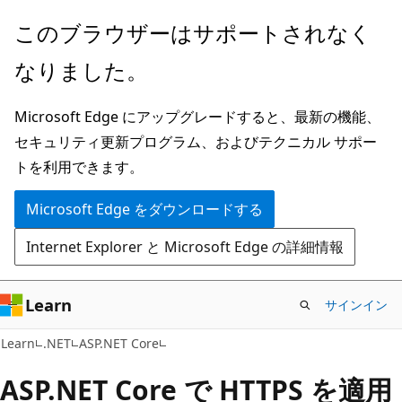
メ
このブラウザーはサポートされなく
イ
なりました。
ン
コ
Microsoft Edge にアップグレードすると、最新の機能、
ン
セキュリティ更新プログラム、およびテクニカル サポー
テ
トを利用できます。
ン
ツ
Microsoft Edge をダウンロードする
に
Internet Explorer と Microsoft Edge の詳細情報
ス
キ
ッ
Learn
サインイン
プ
Learn
.NET
ASP.NET Core
ASP.NET Core で HTTPS を適用