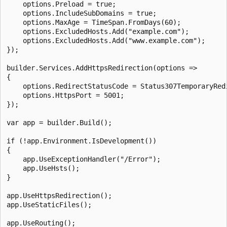
    options.Preload = true;

    options.IncludeSubDomains = true;

    options.MaxAge = TimeSpan.FromDays(60);

    options.ExcludedHosts.Add("example.com");

    options.ExcludedHosts.Add("www.example.com");

});

builder.Services.AddHttpsRedirection(options =>

{

    options.RedirectStatusCode = Status307TemporaryRedi
    options.HttpsPort = 5001;

});

var app = builder.Build();

if (!app.Environment.IsDevelopment())

{

    app.UseExceptionHandler("/Error");

    app.UseHsts();

}

app.UseHttpsRedirection();

app.UseStaticFiles();

app.UseRouting();
