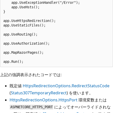
    app.UseExceptionHandler("/Error");

    app.UseHsts();

}

app.UseHttpsRedirection();

app.UseStaticFiles();

app.UseRouting();

app.UseAuthorization();

app.MapRazorPages();

上記の強調表示されたコードでは:
既定値
HttpsRedirectionOptions.RedirectStatusCode
(
Status307TemporaryRedirect
) を使います。
HttpsRedirectionOptions.HttpsPort
環境変数または
によってオーバーライドされな
ASPNETCORE_HTTPS_PORT