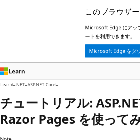
メ
このブラウザー
イ
ン
Microsoft Ed
コ
ートを利用できます。
ン
Microsoft Edge
テ
ン
ツ
Learn
に
Learn
.NET
ASP.NET Core
ス
キ
チュートリアル: ASP.NET
ッ
Razor Pages を使って
プ
Note