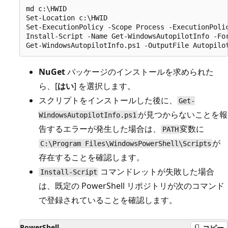
md c:\HWID

Set-Location c:\HWID

Set-ExecutionPolicy -Scope Process -ExecutionPolic
Install-Script -Name Get-WindowsAutopilotInfo -For
NuGet
パッケージのインストールを求められた
ら、[
はい
] を選択します。
スクリプトをインストールした後に、
Get-
が見つからないことを報
WindowsAutopilotInfo.ps1
告するエラーが発生した場合は、
変数に
PATH
が
C:\Program Files\WindowsPowerShell\Scripts
存在することを確認します。
コマンドレットが失敗した場合
Install-Script
は、既定の PowerShell リポジトリが次のコマンド
で登録されていることを確認します。
PowerShell
コピー