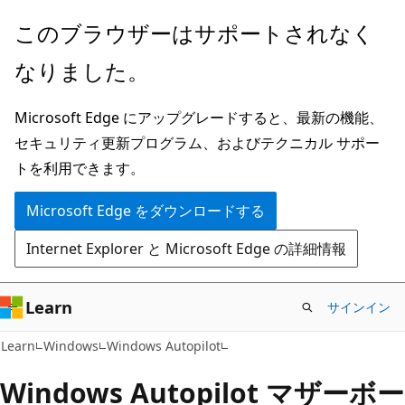
メ
このブラウザーはサポートされなく
イ
なりました。
ン
コ
Microsoft Edge にアップグレードすると、最新の機能、
ン
セキュリティ更新プログラム、およびテクニカル サポー
テ
トを利用できます。
ン
ツ
Microsoft Edge をダウンロードする
に
Internet Explorer と Microsoft Edge の詳細情報
ス
キ
ッ
Learn
サインイン
プ
Learn
Windows
Windows Autopilot
Windows Autopilot マザーボー