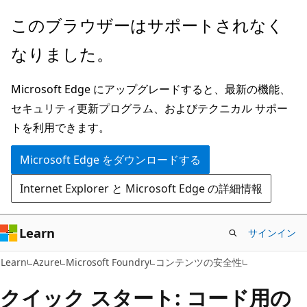
メ
このブラウザーはサポートされなく
イ
なりました。
ン
コ
Microsoft Edge にアップグレードすると、最新の機能、
ン
セキュリティ更新プログラム、およびテクニカル サポー
テ
トを利用できます。
ン
ツ
Microsoft Edge をダウンロードする
に
Internet Explorer と Microsoft Edge の詳細情報
ス
キ
ッ
Learn
サインイン
プ
Learn
Azure
Microsoft Foundry
コンテンツの安全性
クイック スタート: コード用の