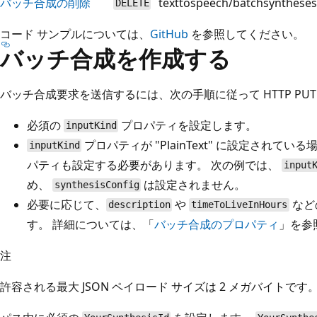
バッチ合成の削除
texttospeech/batchsyntheses
DELETE
コード サンプルについては、
GitHub
を参照してください。
バッチ合成を作成する
バッチ合成要求を送信するには、次の手順に従って HTTP PU
必須の
プロパティを設定します。
inputKind
プロパティが "PlainText" に設定されている
inputKind
パティも設定する必要があります。 次の例では、
input
め、
は設定されません。
synthesisConfig
必要に応じて、
や
など
description
timeToLiveInHours
す。 詳細については、「
バッチ合成のプロパティ
」を参
注
許容される最大 JSON ペイロード サイズは 2 メガバイトです