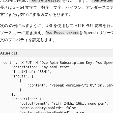
パス内に必須の
を設定します。
YourSynthesisId
YourSynthe
長さは 3 ~ 64 文字で、数字、文字、ハイフン、アンダース
文字または数字にする必要があります。
次の の例に示すように、URI を使用して HTTP PUT 要求を
ソース キーに置き換え、
を Speech 
YourResourceName
文のプロパティを設定します。
Azure CLI
curl -v -X PUT -H "Ocp-Apim-Subscription-Key: YourSpee
    "description": "my ssml test",

    "inputKind": "SSML",

    "inputs": [

        {

            "content": "<speak version=\"1.0\" xml:lan
        }

    ],

    "properties": {

        "outputFormat": "riff-24khz-16bit-mono-pcm",

        "wordBoundaryEnabled": false,

        "sentenceBoundaryEnabled": false,
