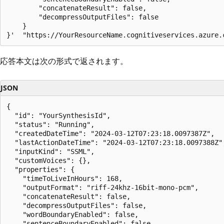
        "concatenateResult": false,

        "decompressOutputFiles": false

    }

応答本文は次の形式で返されます。
JSON
{

  "id": "YourSynthesisId",

  "status": "Running",

  "createdDateTime": "2024-03-12T07:23:18.0097387Z",

  "lastActionDateTime": "2024-03-12T07:23:18.0097388Z",
  "inputKind": "SSML",

  "customVoices": {},

  "properties": {

    "timeToLiveInHours": 168,

    "outputFormat": "riff-24khz-16bit-mono-pcm",

    "concatenateResult": false,

    "decompressOutputFiles": false,

    "wordBoundaryEnabled": false,

    "sentenceBoundaryEnabled": false
