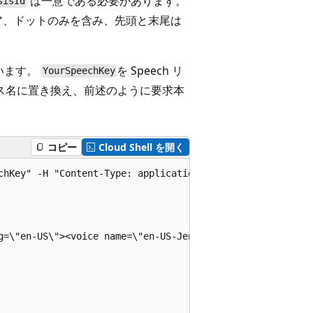
は一意である必要があります。
sisId
コア、ドットのみを含み、先頭と末尾は
行います。
を Speech リ
YourSpeechKey
リソース名に置き換え、前述のように要求本
コピー
Cloud Shell を開く
chKey" -H "Content-Type: application/json" -d '{

g=\"en-US\"><voice name=\"en-US-JennyNeural\">The rainbow