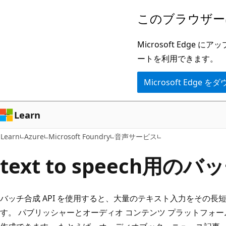
メ
このブラウザー
イ
ン
Microsoft Ed
コ
ートを利用できます。
ン
Microsoft Edge
テ
ン
ツ
Learn
に
Learn
Azure
Microsoft Foundry
音声サービス
ス
キ
text to speech用のバ
ッ
プ
バッチ合成 API を使用すると、大量のテキスト入力をその
す。 パブリッシャーとオーディオ コンテンツ プラットフォ