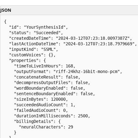
JSON
{

  "id": "YourSynthesisId",

  "status": "Succeeded",

  "createdDateTime": "2024-03-12T07:23:18.0097387Z",

  "lastActionDateTime": "2024-03-12T07:23:18.7979669",

  "inputKind": "SSML",

  "customVoices": {},

  "properties": {

    "timeToLiveInHours": 168,

    "outputFormat": "riff-24khz-16bit-mono-pcm",

    "concatenateResult": false,

    "decompressOutputFiles": false,

    "wordBoundaryEnabled": false,

    "sentenceBoundaryEnabled": false,

    "sizeInBytes": 120000,

    "succeededAudioCount": 1,

    "failedAudioCount": 0,

    "durationInMilliseconds": 2500,

    "billingDetails": {

      "neuralCharacters": 29

    }

  },
