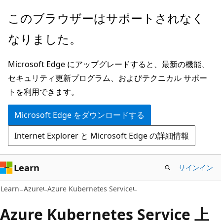
メ
このブラウザーはサポートされなく
イ
なりました。
ン
コ
Microsoft Edge にアップグレードすると、最新の機能、
ン
セキュリティ更新プログラム、およびテクニカル サポー
テ
トを利用できます。
ン
ツ
Microsoft Edge をダウンロードする
に
Internet Explorer と Microsoft Edge の詳細情報
ス
キ
ッ
Learn
サインイン
プ
Learn
Azure
Azure Kubernetes Service
Azure Kubernetes Service 上