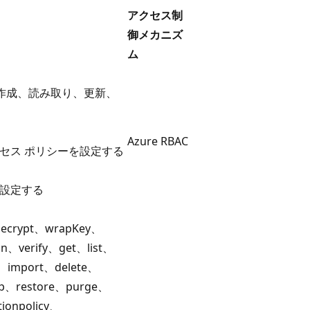
アクセス制
御メカニズ
ム
作成、読み取り、更新、
Azure RBAC
のアクセス ポリシーを設定する
グを設定する
、decrypt、wrapKey、
n、verify、get、list、
e、import、delete、
up、restore、purge、
tionpolicy、