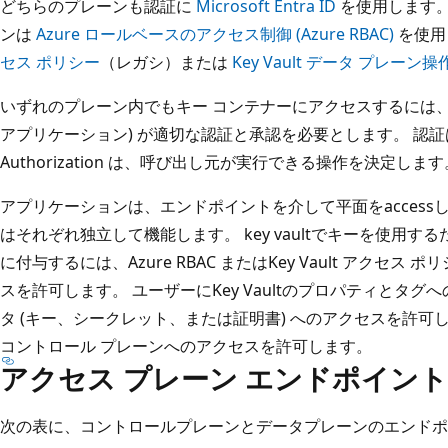
どちらのプレーンも認証に
Microsoft Entra ID
を使用します。
ンは
Azure ロールベースのアクセス制御 (Azure RBAC)
を使用
セス ポリシー
（レガシ）または
Key Vault データ プレーン操
いずれのプレーン内でもキー コンテナーにアクセスするには、
アプリケーション) が適切な認証と承認を必要とします。 認証
Authorization は、呼び出し元が実行できる操作を決定します
アプリケーションは、エンドポイントを介して平面をaccess
はそれぞれ独立して機能します。 key vaultでキーを使用
に付与するには、Azure RBAC またはKey Vault アクセ
スを許可します。 ユーザーにKey Vaultのプロパティとタ
タ (キー、シークレット、または証明書) へのアクセスを許可しない
コントロール プレーンへのアクセスを許可します。
アクセス プレーン エンドポイント
次の表に、コントロールプレーンとデータプレーンのエンドポ