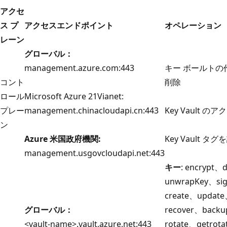
アクセ
ス プ
アクセスエンドポイント
オペレーション
レーン
グローバル：
management.azure.com:443
キー ボールトの
コント
削除
ロール
Microsoft Azure 21Vianet:
プレー
management.chinacloudapi.cn:443
Key Vault 
ン
Azure 米国政府機関:
Key Vault タ
management.usgovcloudapi.net:443
キー
: encrypt
unwrapKey、sig
create、updat
グローバル：
recover、back
<vault-name>.vault.azure.net:443
rotate、getrota