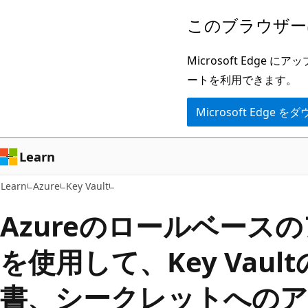
メ
このブラウザー
イ
ン
Microsoft Ed
コ
ートを利用できます。
ン
Microsoft Edge
テ
ン
ツ
Learn
に
Learn
Azure
Key Vault
ス
キ
Azureのロールベース
ッ
を使用して、Key Vaul
プ
書、シークレットへのア