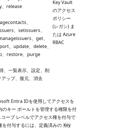
Key Vault
cy、release
のアクセス
ポリシー
nagecontacts、
(レガシ) ま
tissuers、setissuers、
たは Azure
、manageissuers、get、
RBAC
mport、update、delete、
p、restore、purge
 取得、一覧表示、設定、削
クアップ、復元、消去
ft Entra IDを使用してアクセスを
内のキー ボールトを管理する権限を付
のスコープ レベルでアクセス権を付与で
ス権を付与するには、定義済みの
Key