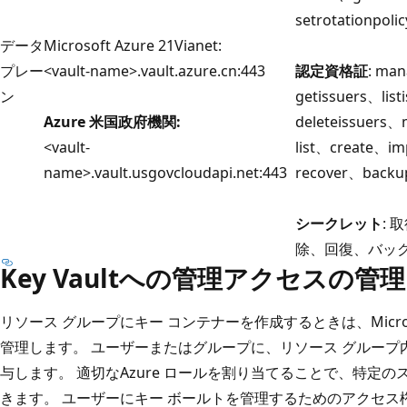
setrotationpoli
データ
Microsoft Azure 21Vianet:
プレー
<vault-name>.vault.azure.cn:443
認定資格証
: ma
ン
getissuers、lis
Azure 米国政府機関:
deleteissuers
<vault-
list、create、i
name>.vault.usgovcloudapi.net:443
recover、backu
シークレット
:
除、回復、バッ
Key Vaultへの管理アクセスの管理
リソース グループにキー コンテナーを作成するときは、Microso
管理します。 ユーザーまたはグループに、リソース グループ
与します。 適切なAzure ロールを割り当てることで、特定
きます。 ユーザーにキー ボールトを管理するためのアクセ