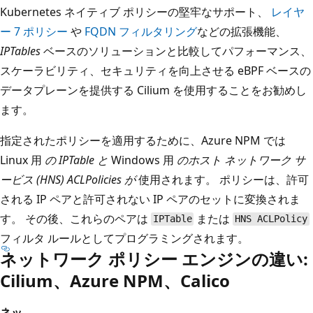
Kubernetes ネイティブ ポリシーの堅牢なサポート、
レイヤ
ー 7 ポリシー
や
FQDN フィルタリング
などの拡張機能、
IPTables
ベースのソリューションと比較してパフォーマンス、
スケーラビリティ、セキュリティを向上させる eBPF ベースの
データプレーンを提供する Cilium を使用することをお勧めし
ます。
指定されたポリシーを適用するために、Azure NPM では
Linux 用
の IPTable と
Windows 用
のホスト ネットワーク サ
ービス (HNS) ACLPolicies が
使用されます。 ポリシーは、許可
される IP ペアと許可されない IP ペアのセットに変換されま
す。 その後、これらのペアは
または
IPTable
HNS ACLPolicy
フィルタ ルールとしてプログラミングされます。
ネットワーク ポリシー エンジンの違い:
Cilium、Azure NPM、Calico
ネッ