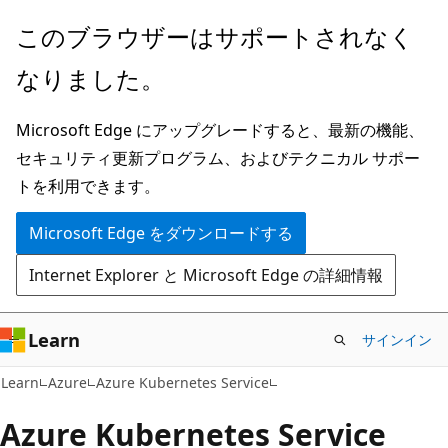
メ
このブラウザーはサポートされなく
イ
なりました。
ン
コ
Microsoft Edge にアップグレードすると、最新の機能、
ン
セキュリティ更新プログラム、およびテクニカル サポー
テ
トを利用できます。
ン
ツ
Microsoft Edge をダウンロードする
に
Internet Explorer と Microsoft Edge の詳細情報
ス
キ
ッ
Learn
サインイン
プ
Learn
Azure
Azure Kubernetes Service
Azure Kubernetes Service