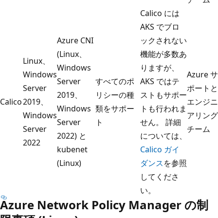
Calico には
AKS でブロ
Azure CNI
ックされない
(Linux、
機能が多数あ
Linux、
Windows
りますが、
Windows
Azure サ
Server
すべてのポ
AKS ではテ
Server
ポートと
2019、
リシーの種
ストもサポー
Calico
2019、
エンジニ
Windows
類をサポー
トも行われま
Windows
アリング
Server
ト
せん。 詳細
Server
チーム
2022) と
については、
2022
kubenet
Calico ガイ
(Linux)
ダンス
を参照
してくださ
い。
Azure Network Policy Manager の制