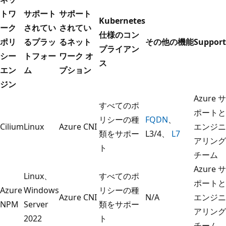
トワ
サポート
サポート
Kubernetes
ーク
されてい
されてい
仕様のコン
ポリ
るプラッ
るネット
その他の機能
Support
プライアン
シー
トフォー
ワーク オ
ス
エン
ム
プション
ジン
Azure サ
すべてのポ
ポートと
リシーの種
FQDN
、
Cilium
Linux
Azure CNI
エンジニ
類をサポー
L3/4、
L7
アリング
ト
チーム
Azure サ
Linux、
すべてのポ
ポートと
Azure
Windows
リシーの種
Azure CNI
N/A
エンジニ
NPM
Server
類をサポー
アリング
2022
ト
チーム