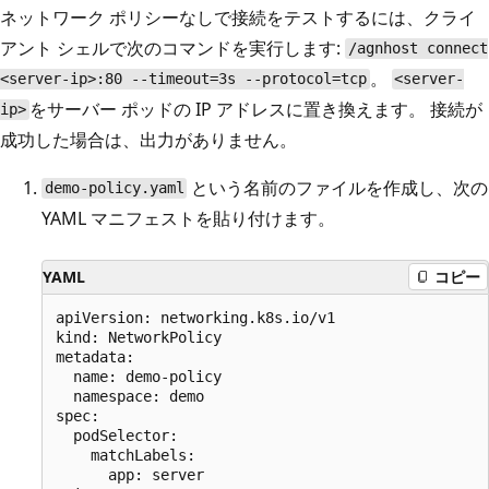
ネットワーク ポリシーなしで接続をテストするには、クライ
アント シェルで次のコマンドを実行します:
/agnhost connect
。
<server-ip>:80 --timeout=3s --protocol=tcp
<server-
をサーバー ポッドの IP アドレスに置き換えます。 接続が
ip>
成功した場合は、出力がありません。
という名前のファイルを作成し、次の
demo-policy.yaml
YAML マニフェストを貼り付けます。
YAML
コピー
apiVersion: networking.k8s.io/v1

kind: NetworkPolicy

metadata:

  name: demo-policy

  namespace: demo

spec:

  podSelector:

    matchLabels:

      app: server
