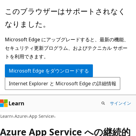
メ
このブラウザーはサポートされなく
イ
なりました。
ン
コ
Microsoft Edge にアップグレードすると、最新の機能、
ン
セキュリティ更新プログラム、およびテクニカル サポー
テ
トを利用できます。
ン
ツ
Microsoft Edge をダウンロードする
に
Internet Explorer と Microsoft Edge の詳細情報
ス
キ
ッ
Learn
サインイン
プ
Learn
Azure
App Service
Azure App Service への継続的