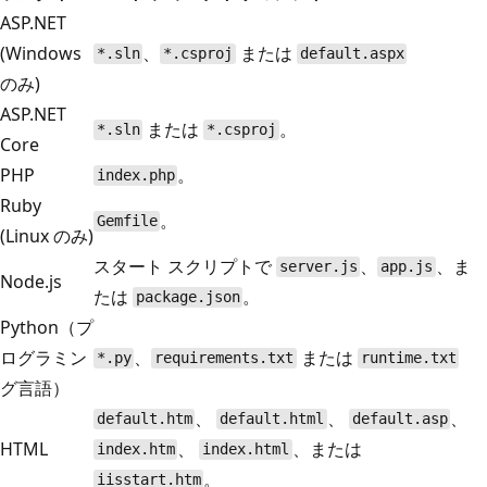
ASP.NET
(Windows
、
または
*.sln
*.csproj
default.aspx
のみ)
ASP.NET
または
。
*.sln
*.csproj
Core
PHP
。
index.php
Ruby
。
Gemfile
(Linux のみ)
スタート スクリプトで
、
、ま
server.js
app.js
Node.js
たは
。
package.json
Python（プ
ログラミン
、
または
*.py
requirements.txt
runtime.txt
グ言語）
、
、
、
default.htm
default.html
default.asp
HTML
、
、または
index.htm
index.html
。
iisstart.htm