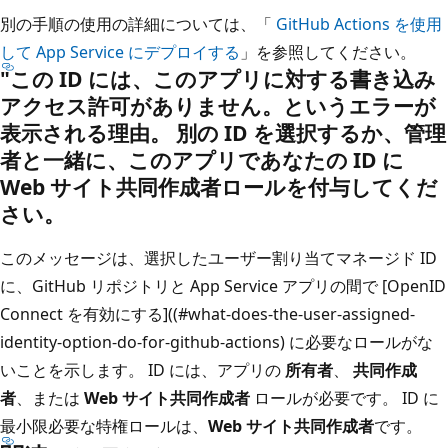
別の手順の使用の詳細については、「
GitHub Actions を使用
して App Service にデプロイする
」を参照してください。
"この ID には、このアプリに対する書き込み
アクセス許可がありません。というエラーが
表示される理由。 別の ID を選択するか、管理
者と一緒に、このアプリであなたの ID に
Web サイト共同作成者ロールを付与してくだ
さい。
このメッセージは、選択したユーザー割り当てマネージド ID
に、GitHub リポジトリと App Service アプリの間で [OpenID
Connect を有効にする]((#what-does-the-user-assigned-
identity-option-do-for-github-actions) に必要なロールがな
いことを示します。 ID には、アプリの
所有者
、
共同作成
者
、または
Web サイト共同作成者
ロールが必要です。 ID に
最小限必要な特権ロールは、
Web サイト共同作成者
です。