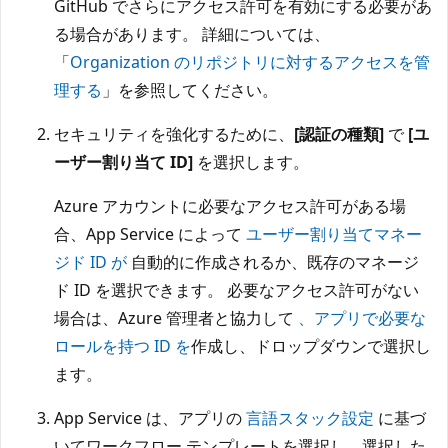
GitHub でさらにアクセス許可を有効にする必要があ
る場合があります。 詳細については、
「
Organization のリポジトリに対するアクセスを管
理する
」を参照してください。
セキュリティを強化するために、
[認証の種類]
で
[ユ
ーザー割り当て ID]
を選択します。
Azure アカウントに必要なアクセス許可がある場
合、App Service によって
ユーザー割り当てマネー
ジド ID が
自動的に作成されるか、既存のマネージ
ド ID を選択できます。 必要なアクセス許可がない
場合は、Azure 管理者と協力して
、アプリで必要な
ロールを持つ ID を
作成し、ドロップダウンで選択し
ます。
App Service は、アプリの
言語スタック設定
に基づ
いてワークフロー テンプレートを選択し、選択した