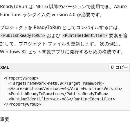
ReadyToRun は .NET 6 以降のバージョンで使用でき、Azure
Functions ランタイムの
version 4.0 が必要です。
プロジェクトを ReadyToRun としてコンパイルするには、
および
要素を追
<PublishReadyToRun>
<RuntimeIdentifier>
加して、プロジェクト ファイルを更新します。 次の例は、
Windows 32 ビット関数アプリに発行するための構成です。
XML
コピー
<PropertyGroup>

  <TargetFramework>net8.0</TargetFramework>

  <AzureFunctionsVersion>v4</AzureFunctionsVersion>

  <PublishReadyToRun>true</PublishReadyToRun>

  <RuntimeIdentifier>win-x86</RuntimeIdentifier>

重要