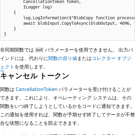
        CancellationToken token,

        ILogger log)

    {

        log.LogInformation($"BlobCopy function processe
        await blobInput.CopyToAsync(blobOutput, 4096, t
    }

非同期関数では
パラメーターを使用できません。 出力バ
out
インドには、代わりに
関数の戻り値
または
コレクター オブジ
ェクト
を使用します。
キャンセル トークン
関数は
CancellationToken
パラメーターを受け付けることが
できます。これにより、オペレーティング システムは、その
関数をいつ終了しようとしているかをコードに通知できます。
この通知を使用すれば、関数が予期せず終了してデータが不整
合な状態になることを防止できます。