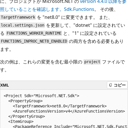
に、プロジェクトが Microsoft.NET の
version 4.4.0 以降を参
照していることを確認します。Sdk.Functions
。 その後、
を "net8.0" に変更できます。 また、
TargetFramework
を更新して、"dotnet" に設定されてい
local.settings.json
る
と、"1" に設定されている
FUNCTIONS_WORKER_RUNTIME
の両方を含める必要もあり
FUNCTIONS_INPROC_NET8_ENABLED
ます。
次の例は、これらの変更を含む最小限の
ファイルで
project
す。
XML
コピー
<Project Sdk="Microsoft.NET.Sdk">

  <PropertyGroup>

    <TargetFramework>net8.0</TargetFramework>

    <AzureFunctionsVersion>v4</AzureFunctionsVersion>

  </PropertyGroup>

  <ItemGroup>

    <PackageReference Include="Microsoft.NET.Sdk.Functi