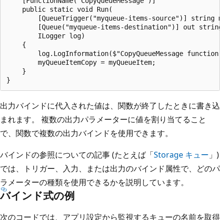
    [FunctionName("CopyQueueMessage")]

    public static void Run(

        [QueueTrigger("myqueue-items-source")] string m
        [Queue("myqueue-items-destination")] out string
        ILogger log)

    {

        log.LogInformation($"CopyQueueMessage function 
        myQueueItemCopy = myQueueItem;

    }

出力バインドに代入された値は、関数が終了したときに書き込
まれます。 複数の出力パラメーターに値を割り当てること
で、関数で複数の出力バインドを使用できます。
バインドの参照についての記事 (たとえば「
Storage キュー
」)
では、トリガー、入力、または出力のバインド属性で、どのパ
ラメーターの種類を使用できるかを説明しています。
バインド式の例
次のコードでは、アプリ設定から監視するキューの名前を取得