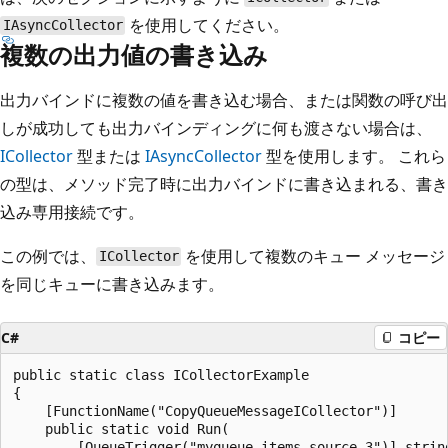
を使用してください。
IAsyncCollector
複数の出力値の書き込み
出力バインドに複数の値を書き込む場合、または関数の呼び出
しが成功しても出力バインディングに何も渡さない場合は、
ICollector
型または
IAsyncCollector
型を使用します。 これら
の型は、メソッド完了時に出力バインドに書き込まれる、書き
込み専用接続です。
この例では、
を使用して複数のキュー メッセージ
ICollector
を同じキューに書き込みます。
C#
コピー
public static class ICollectorExample

{

    [FunctionName("CopyQueueMessageICollector")]

    public static void Run(

        [QueueTrigger("myqueue-items-source-3")] string