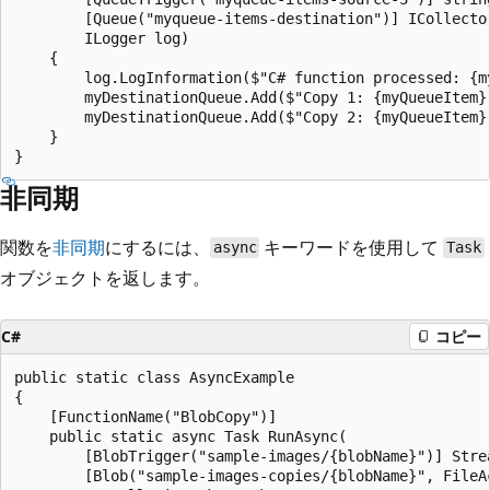
        [Queue("myqueue-items-destination")] ICollector
        ILogger log)

    {

        log.LogInformation($"C# function processed: {my
        myDestinationQueue.Add($"Copy 1: {myQueueItem}"
        myDestinationQueue.Add($"Copy 2: {myQueueItem}"
    }

非同期
関数を
非同期
にするには、
キーワードを使用して
async
Task
オブジェクトを返します。
C#
コピー
public static class AsyncExample

{

    [FunctionName("BlobCopy")]

    public static async Task RunAsync(

        [BlobTrigger("sample-images/{blobName}")] Strea
        [Blob("sample-images-copies/{blobName}", FileAc