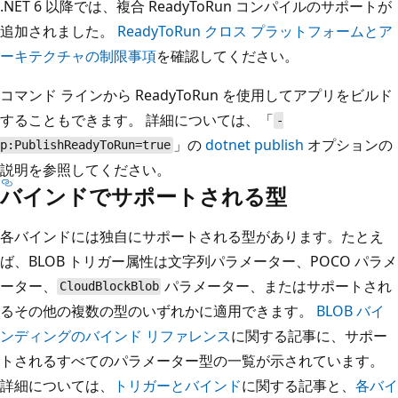
.NET 6 以降では、複合 ReadyToRun コンパイルのサポートが
追加されました。
ReadyToRun クロス プラットフォームとア
ーキテクチャの制限事項
を確認してください。
コマンド ラインから ReadyToRun を使用してアプリをビルド
することもできます。 詳細については、「
-
」の
dotnet publish
オプションの
p:PublishReadyToRun=true
説明を参照してください。
バインドでサポートされる型
各バインドには独自にサポートされる型があります。たとえ
ば、BLOB トリガー属性は文字列パラメーター、POCO パラメ
ーター、
パラメーター、またはサポートされ
CloudBlockBlob
るその他の複数の型のいずれかに適用できます。
BLOB バイ
ンディングのバインド リファレンス
に関する記事に、サポー
トされるすべてのパラメーター型の一覧が示されています。
詳細については、
トリガーとバインド
に関する記事と、
各バイ