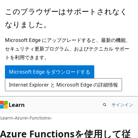
メ
このブラウザーはサポートされなく
イ
なりました。
ン
コ
Microsoft Edge にアップグレードすると、最新の機能、
ン
セキュリティ更新プログラム、およびテクニカル サポー
テ
トを利用できます。
ン
ツ
Microsoft Edge をダウンロードする
に
Internet Explorer と Microsoft Edge の詳細情報
ス
キ
ッ
Learn
サインイン
プ
Learn
Azure
Functions
Azure Functionsを使用して従