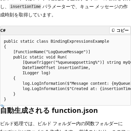
し、
パラメーターで、キュー メッセージの作
insertionTime
成時刻を取得しています。
C#
コピー
public static class BindingExpressionsExample

{

    [FunctionName("LogQueueMessage")]

    public static void Run(

        [QueueTrigger("%queueappsetting%")] string myQu
        DateTimeOffset insertionTime,

        ILogger log)

    {

        log.LogInformation($"Message content: {myQueueI
        log.LogInformation($"Created at: {insertionTime
    }

自動生成される function.json
ビルド処理では、ビルド フォルダー内の関数フォルダーに