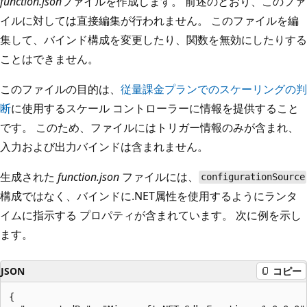
function.json
ファイルを作成します。 前述のとおり、このファ
イルに対しては直接編集が行われません。 このファイルを編
集して、バインド構成を変更したり、関数を無効にしたりする
ことはできません。
このファイルの目的は、
従量課金プランでのスケーリングの判
断
に使用するスケール コントローラーに情報を提供すること
です。 このため、ファイルにはトリガー情報のみが含まれ、
入力および出力バインドは含まれません。
生成された
function.json
ファイルには、
configurationSource
構成ではなく、バインドに.NET属性を使用するようにランタ
イムに指示する
プロパティが含まれています。 次に例を示し
ます。
JSON
コピー
{
