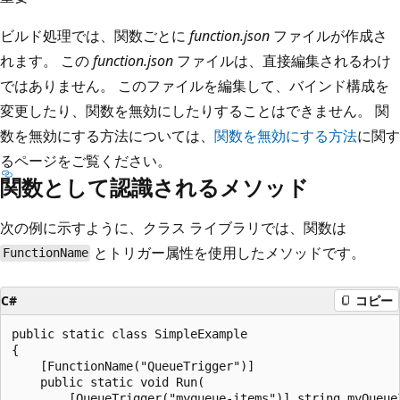
ビルド処理では、関数ごとに
function.json
ファイルが作成さ
れます。 この
function.json
ファイルは、直接編集されるわけ
ではありません。 このファイルを編集して、バインド構成を
変更したり、関数を無効にしたりすることはできません。 関
数を無効にする方法については、
関数を無効にする方法
に関す
るページをご覧ください。
関数として認識されるメソッド
次の例に示すように、クラス ライブラリでは、関数は
とトリガー属性を使用したメソッドです。
FunctionName
C#
コピー
public static class SimpleExample

{

    [FunctionName("QueueTrigger")]

    public static void Run(

        [QueueTrigger("myqueue-items")] string myQueueI