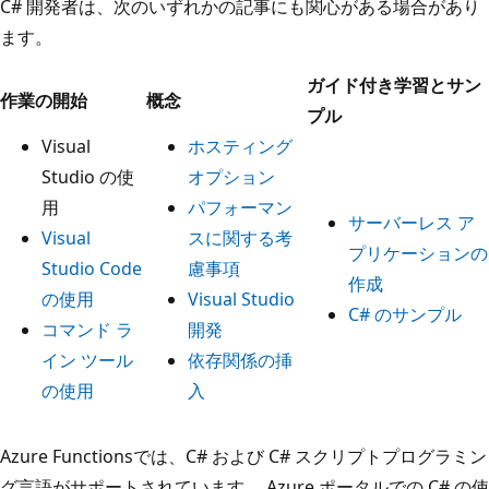
C# 開発者は、次のいずれかの記事にも関心がある場合があり
ます。
ガイド付き学習とサン
作業の開始
概念
プル
Visual
ホスティング
Studio の使
オプション
用
パフォーマン
サーバーレス ア
Visual
スに関する考
プリケーションの
Studio Code
慮事項
作成
の使用
Visual Studio
C# のサンプル
コマンド ラ
開発
イン ツール
依存関係の挿
の使用
入
Azure Functionsでは、C# および C# スクリプトプログラミン
グ言語がサポートされています。 Azure ポータルでの C# の使