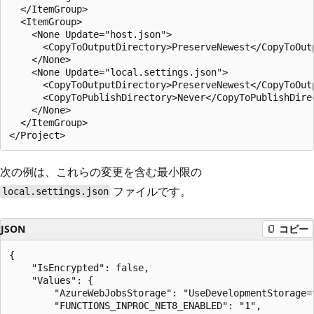
  </ItemGroup>

  <ItemGroup>

    <None Update="host.json">

      <CopyToOutputDirectory>PreserveNewest</CopyToOutp
    </None>

    <None Update="local.settings.json">

      <CopyToOutputDirectory>PreserveNewest</CopyToOutp
      <CopyToPublishDirectory>Never</CopyToPublishDirec
    </None>

  </ItemGroup>

次の例は、これらの変更を含む最小限の
ファイルです。
local.settings.json
JSON
コピー
{

    "IsEncrypted": false,

    "Values": {

        "AzureWebJobsStorage": "UseDevelopmentStorage=t
        "FUNCTIONS_INPROC_NET8_ENABLED": "1",
