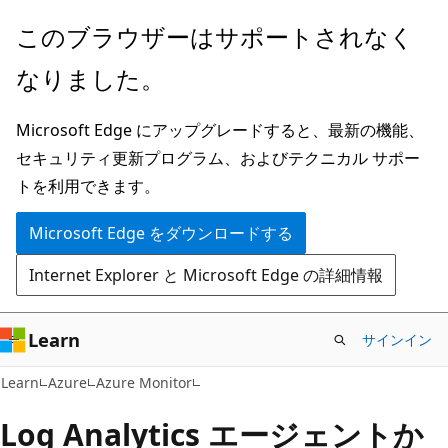
メ
このブラウザーはサポートされなく
イ
なりました。
ン
コ
Microsoft Edge にアップグレードすると、最新の機能、
ン
セキュリティ更新プログラム、およびテクニカル サポー
テ
トを利用できます。
ン
ツ
Microsoft Edge をダウンロードする
に
Internet Explorer と Microsoft Edge の詳細情報
ス
キ
ッ
Learn
サインイン
プ
Learn
Azure
Azure Monitor
Log Analytics エージェントか