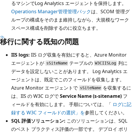
るマシンでLog Analytics エージェントを保持します。
Operations Manager管理管理パック
は、SCOM 管理グ
ループの構成をそのまま維持しながら、大規模なワーク
スペース構成を削除するのに役立ちます。
移行に関する既知の問題
IIS logs:
IIS ログ収集を有効にすると、Azure Monitor
エージェントが
テーブルの
列に
sSiteName
W3CIISLog
データを設定しないことがあります。 Log Analytics エ
ージェントは、既定でこのフィールドを収集します。
Azure Monitor エージェントで
を収集するに
sSiteName
は、IIS の W3C ログで
Service Name (s-sitename)
フ
ィールドを有効にします。 手順については、「
ログに記
録する W3C フィールドの選択」を
参照してください。
SQL 評価ソリューション:
このソリューションは、SQL
のベスト プラクティス評価の一部です。 デプロイ ポリ