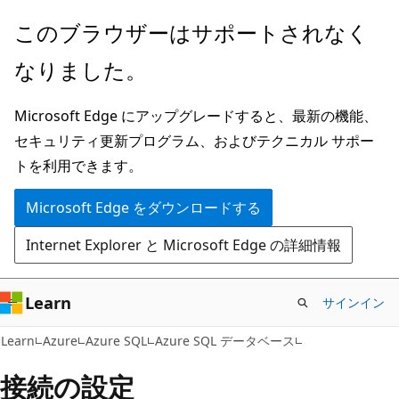
メ
このブラウザーはサポートされなく
イ
なりました。
ン
コ
Microsoft Edge にアップグレードすると、最新の機能、
ン
セキュリティ更新プログラム、およびテクニカル サポー
テ
トを利用できます。
ン
ツ
Microsoft Edge をダウンロードする
に
Internet Explorer と Microsoft Edge の詳細情報
ス
キ
ッ
Learn
サインイン
プ
Learn
Azure
Azure SQL
Azure SQL データベース
接続の設定