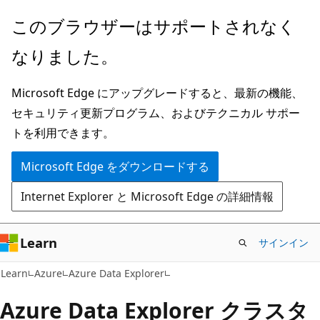
メ
このブラウザーはサポートされなく
イ
なりました。
ン
コ
Microsoft Edge にアップグレードすると、最新の機能、
ン
セキュリティ更新プログラム、およびテクニカル サポー
テ
トを利用できます。
ン
ツ
Microsoft Edge をダウンロードする
に
Internet Explorer と Microsoft Edge の詳細情報
ス
キ
ッ
Learn
サインイン
プ
Learn
Azure
Azure Data Explorer
Azure Data Explorer クラスタ