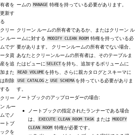
有者を
ームの
特権を持っている必要があります。
MANAGE
更新す
る
クリー
クリーン ルームの所有者であるか、またはクリーン ル
ン ルー
ームに対する
特権を持っている必
MODIFY CLEAN ROOM
ムでデ
要があります。 クリーンルームの所有者でない場合、
ータ資
あなたとクリーンルームの所有者は、そのテーブルま
産を追
たはビューに
を持ち、追加するボリュームに
SELECT
加また
を持ち、さらに親カタログとスキーマに
READ VOLUME
は削除
と
を持っている必要がありま
USE CATALOG
USE SCHEMA
する
す。
ノートブックのアップローダーの場合:
クリー
ン ルー
ノートブックの指定されたランナーである場合
ムでノ
は、
または
EXECUTE CLEAN ROOM TASK
MODIFY
ートブ
特権が必要です。
CLEAN ROOM
ックを