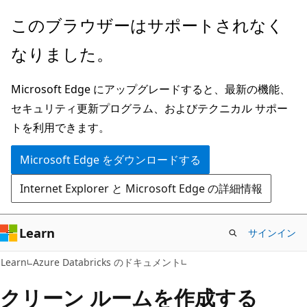
メ
このブラウザーはサポートされなく
イ
なりました。
ン
コ
Microsoft Edge にアップグレードすると、最新の機能、
ン
セキュリティ更新プログラム、およびテクニカル サポー
テ
トを利用できます。
ン
ツ
Microsoft Edge をダウンロードする
に
Internet Explorer と Microsoft Edge の詳細情報
ス
キ
ッ
Learn
サインイン
プ
Learn
Azure Databricks のドキュメント
クリーン ルームを作成する