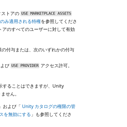
メタストアの
USE MARKETPLACE ASSETS
lace にのみ適用される特権
を参照してくださ
メタストアのすべてのユーザーに対して有効
限の付与または、次のいずれかの付与
および
アクセス許可。
USE PROVIDER
表示することはできますが、Unity
きません。
」および「
Unity カタログの権限の管
アクセスを無効にする
」も参照してくださ