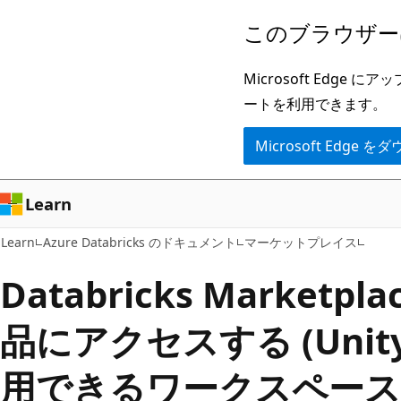
メ
このブラウザー
イ
ン
Microsoft Ed
コ
ートを利用できます。
ン
Microsoft Edge
テ
ン
ツ
Learn
に
Learn
Azure Databricks のドキュメント
マーケットプレイス
ス
キ
Databricks Marketp
ッ
品にアクセスする (Unity 
プ
用できるワークスペース