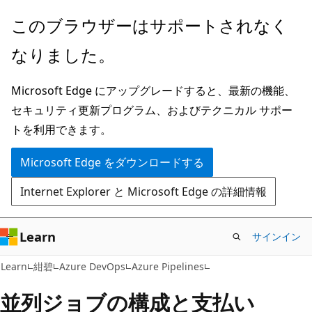
メ
このブラウザーはサポートされなく
イ
なりました。
ン
コ
Microsoft Edge にアップグレードすると、最新の機能、
ン
セキュリティ更新プログラム、およびテクニカル サポー
テ
トを利用できます。
ン
ツ
Microsoft Edge をダウンロードする
に
Internet Explorer と Microsoft Edge の詳細情報
ス
キ
ッ
Learn
サインイン
プ
Learn
紺碧
Azure DevOps
Azure Pipelines
並列ジョブの構成と支払い