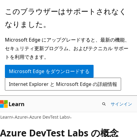
メ
このブラウザーはサポートされなく
イ
なりました。
ン
コ
Microsoft Edge にアップグレードすると、最新の機能、
ン
セキュリティ更新プログラム、およびテクニカル サポー
テ
トを利用できます。
ン
ツ
Microsoft Edge をダウンロードする
に
Internet Explorer と Microsoft Edge の詳細情報
ス
キ
ッ
Learn
サインイン
プ
Learn
Azure
Azure DevTest Labs
Azure DevTest Labs の概念