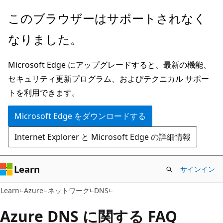
メ
このブラウザーはサポートされなく
イ
なりました。
ン
コ
Microsoft Edge にアップグレードすると、最新の機能、
ン
セキュリティ更新プログラム、およびテクニカル サポー
テ
トを利用できます。
ン
ツ
Microsoft Edge をダウンロードする
に
Internet Explorer と Microsoft Edge の詳細情報
ス
キ
ッ
Learn
サインイン
プ
Learn
Azure
ネットワーク
DNS
Azure DNS に関する FAQ