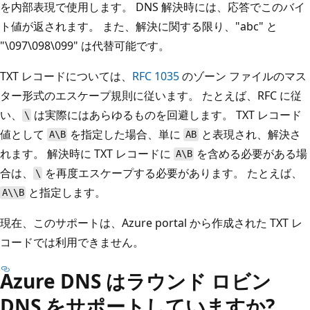
を内部表現で使用します。 DNS 解決時には、応答でこのバイ
ト値が返されます。 また、解決に関する限り、"abc" と
"\097\098\099" は代替可能です。
TXT レコードについては、
RFC 1035
のゾーン ファイルのマス
ター形式のエスケープ規則に従います。 たとえば、RFC に従
い、
は実際にはあらゆるものを回避します。 TXT レコード
\
値として
を指定した場合、単に
と表現され、解決さ
A\B
AB
れます。 解決時に TXT レコードに
を含める必要がある場
A\B
合は、
を再度エスケープする必要があります。 たとえば、
\
と指定します。
A\\B
現在、このサポートは、Azure portal から作成された TXT レ
コードでは利用できません。
Azure DNS はラウンド ロビン
DNS をサポートしていますか?