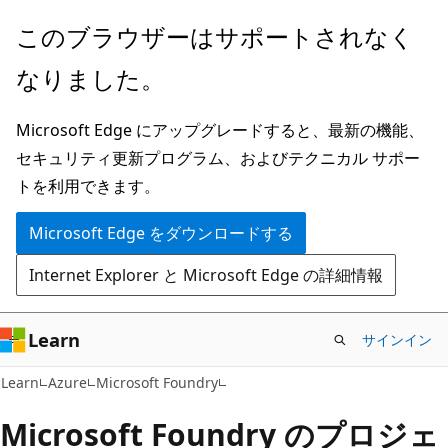
メ
このブラウザーはサポートされなく
イ
なりました。
ン
コ
Microsoft Edge にアップグレードすると、最新の機能、
ン
セキュリティ更新プログラム、およびテクニカル サポー
テ
トを利用できます。
ン
ツ
Microsoft Edge をダウンロードする
に
Internet Explorer と Microsoft Edge の詳細情報
ス
キ
ッ
Learn
サインイン
プ
Learn
Azure
Microsoft Foundry
Microsoft Foundry のプロジェ