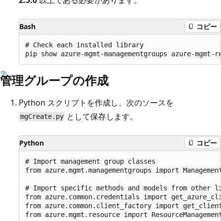
Bash
コピー
# Check each installed library

管理グループの作成
Python スクリプトを作成し、次のソースを
として保存します。
mgCreate.py
Python
コピー
# Import management group classes

from azure.mgmt.managementgroups import Management
# Import specific methods and models from other li
from azure.common.credentials import get_azure_cli
from azure.common.client_factory import get_client
from azure.mgmt.resource import ResourceManagement