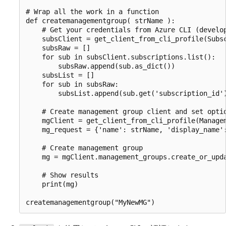
# Wrap all the work in a function

def createmanagementgroup( strName ):

    # Get your credentials from Azure CLI (develop
    subsClient = get_client_from_cli_profile(Subsc
    subsRaw = []

    for sub in subsClient.subscriptions.list():

        subsRaw.append(sub.as_dict())

    subsList = []

    for sub in subsRaw:

        subsList.append(sub.get('subscription_id')
    # Create management group client and set optio
    mgClient = get_client_from_cli_profile(Managem
    mg_request = {'name': strName, 'display_name':
    # Create management group

    mg = mgClient.management_groups.create_or_upda
    # Show results

    print(mg)
