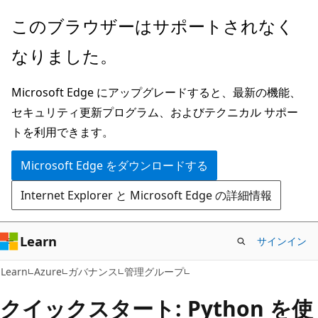
メ
このブラウザーはサポートされなく
イ
なりました。
ン
コ
Microsoft Edge にアップグレードすると、最新の機能、
ン
セキュリティ更新プログラム、およびテクニカル サポー
テ
トを利用できます。
ン
ツ
Microsoft Edge をダウンロードする
に
Internet Explorer と Microsoft Edge の詳細情報
ス
キ
ッ
Learn
サインイン
プ
Learn
Azure
ガバナンス
管理グループ
クイックスタート: Python を使