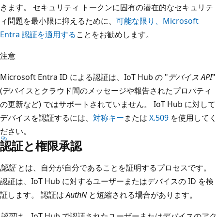
きます。 セキュリティ トークンに固有の潜在的なセキュリテ
ィ問題を最小限に抑えるために、
可能な限り、Microsoft
Entra 認証を適用する
ことをお勧めします。
注意
Microsoft Entra ID による認証は、IoT Hub の "
デバイス API
"
(デバイスとクラウド間のメッセージや報告されたプロパティ
の更新など) ではサポートされていません。 IoT Hub に対して
デバイスを認証するには、
対称キー
または
X.509
を使用してく
ださい。
認証と権限承認
認証
とは、自分が自分であることを証明するプロセスです。
認証は、IoT Hub に対するユーザーまたはデバイスの ID を検
証します。 認証は
AuthN
と短縮される場合があります。
認可
は、IoT Hub で認証されたユーザーまたはデバイスのアク