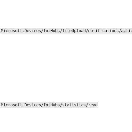
Microsoft.Devices/IotHubs/fileUpload/notifications/acti
Microsoft.Devices/IotHubs/statistics/read