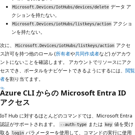
データ ア
Microsoft.Devices/IotHubs/devices/delete
クションを持たない。
アクショ
Microsoft.Devices/iotHubs/listkeys/action
ンを持たない。
次に、
アクセ
Microsoft.Devices/iotHubs/listkeys/action
ス許可を持つ他のロール (
所有者
や
共同作成者
など) がアカウ
ントにないことを確認します。 アカウントでリソースにアク
セスでき、ポータルをナビゲートできるようにするには、
閲覧
者
を割り当てます。
Azure CLI からの Microsoft Entra ID
アクセス
IoT Hub に対するほとんどのコマンドでは、Microsoft Entra
認証がサポートされます。
または
値を受け
--auth-type
key
取る
パラメーターを使用して、コマンドの実行に使用
login