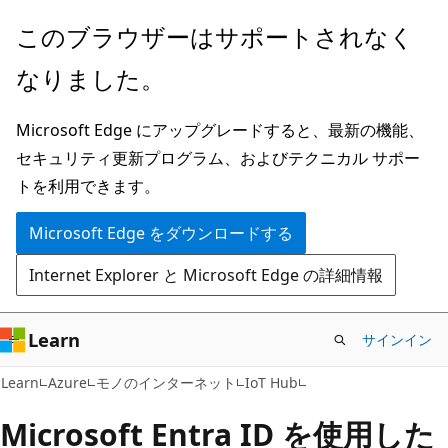
メ
このブラウザーはサポートされなく
イ
なりました。
ン
コ
Microsoft Edge にアップグレードすると、最新の機能、
ン
セキュリティ更新プログラム、およびテクニカル サポー
テ
トを利用できます。
ン
ツ
Microsoft Edge をダウンロードする
に
Internet Explorer と Microsoft Edge の詳細情報
ス
キ
ッ
Learn
サインイン
プ
Learn
Azure
モノのインターネット
IoT Hub
Microsoft Entra ID を使用した