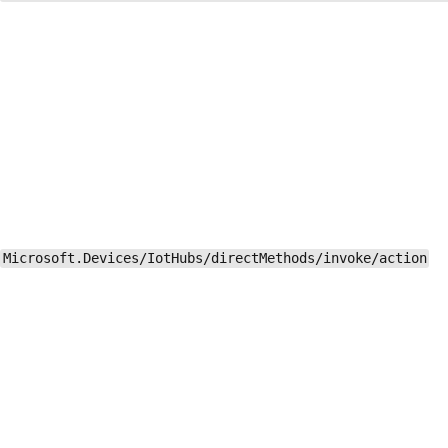
Microsoft.Devices/IotHubs/directMethods/invoke/action