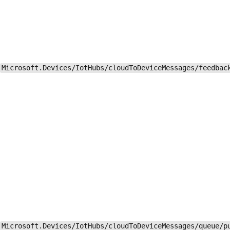
Microsoft.Devices/IotHubs/cloudToDeviceMessages/feedbac
Microsoft.Devices/IotHubs/cloudToDeviceMessages/queue/p