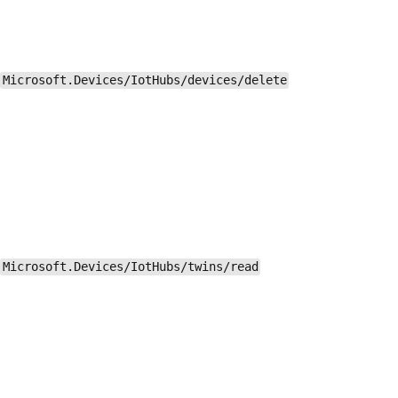
Microsoft.Devices/IotHubs/devices/delete
Microsoft.Devices/IotHubs/twins/read