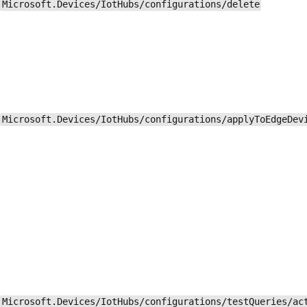
Microsoft.Devices/IotHubs/configurations/delete
Microsoft.Devices/IotHubs/configurations/applyToEdgeDev
Microsoft.Devices/IotHubs/configurations/testQueries/ac