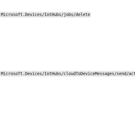
Microsoft.Devices/IotHubs/jobs/delete
Microsoft.Devices/IotHubs/cloudToDeviceMessages/send/ac