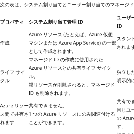
次の表は、システム割り当てとユーザー割り当てのマネージド 
ユーザ
プロパティ
システム割り当て管理 ID
ID
Azure リソース (たとえば、Azure 仮想
スタンド
作成
マシンまたは Azure App Service) の一部
されま
として作成されます。
マネージド ID の作成に使用された
Azure リソースとの共有ライフ サイク
ライフ サイ
独立し
ル。
クル
明示的
親リソースが削除されると、マネージド
ID も削除されます。
共有で
Azure リソー
共有できません。
同じユー
ス間で共有さ
1 つの Azure リソースにのみ関連付ける
の Az
れます
ことができます。
す。