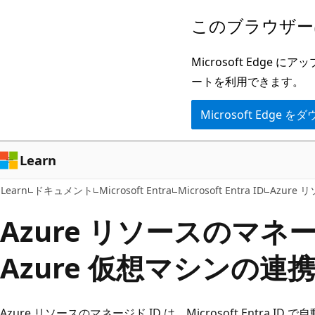
メ
このブラウザー
イ
ン
Microsoft Ed
コ
ートを利用できます。
ン
Microsoft Edge
テ
ン
ツ
Learn
に
Learn
ドキュメント
Microsoft Entra
Microsoft Entra ID
Azure 
ス
キ
Azure リソースのマネー
ッ
Azure 仮想マシンの連
プ
Azure リソースのマネージド ID は、Microsoft Entra ID 