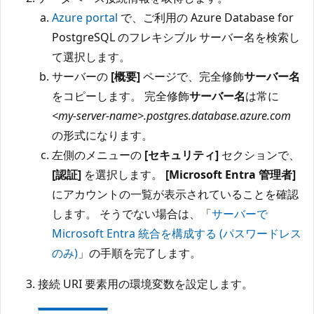
Azure portal
で、ご利用の Azure Database for
PostgreSQL のフレキシブル サーバー名を検索し
て選択します。
サーバーの
[概要]
ページで、完全修飾
サーバー名
をコピーします。 完全修飾
サーバー名
は常に
<my-server-name>.postgres.database.azure.com
の形式になります。
左側のメニューの
[セキュリティ]
セクションで、
[認証]
を選択します。
[Microsoft Entra 管理者]
にアカウントの一覧が表示されていることを確認
します。 そうでない場合は、「
サーバーで
Microsoft Entra 統合を構成する (パスワードレス
のみ)
」の手順を完了します。
接続 URI 要素用の環境変数を設定します。