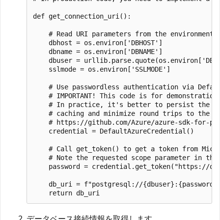
def get_connection_uri():

    # Read URI parameters from the environment

    dbhost = os.environ['DBHOST']

    dbname = os.environ['DBNAME']

    dbuser = urllib.parse.quote(os.environ['DBUS
    sslmode = os.environ['SSLMODE']

    # Use passwordless authentication via Defaul
    # IMPORTANT! This code is for demonstration 
    # In practice, it's better to persist the cr
    # caching and minimize round trips to the id
    # https://github.com/Azure/azure-sdk-for-pyt
    credential = DefaultAzureCredential()

    # Call get_token() to get a token from Micro
    # Note the requested scope parameter in the 
    password = credential.get_token("https://oss
    db_uri = f"postgresql://{dbuser}:{password}@
データベース接続情報を取得します。