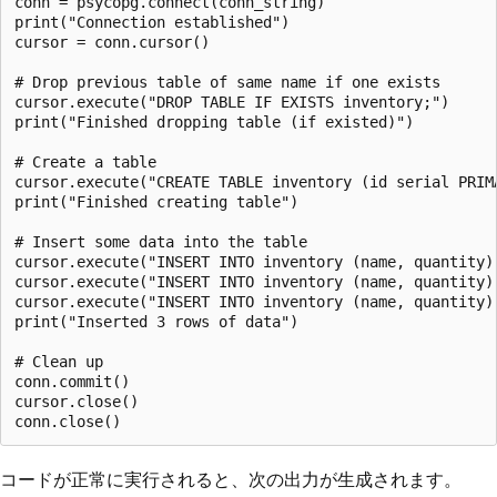
conn = psycopg.connect(conn_string)

print("Connection established")

cursor = conn.cursor()

# Drop previous table of same name if one exists

cursor.execute("DROP TABLE IF EXISTS inventory;")

print("Finished dropping table (if existed)")

# Create a table

cursor.execute("CREATE TABLE inventory (id serial PRIM
print("Finished creating table")

# Insert some data into the table

cursor.execute("INSERT INTO inventory (name, quantity)
cursor.execute("INSERT INTO inventory (name, quantity)
cursor.execute("INSERT INTO inventory (name, quantity)
print("Inserted 3 rows of data")

# Clean up

conn.commit()

cursor.close()

コードが正常に実行されると、次の出力が生成されます。