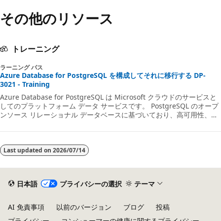
その他のリソース
トレーニング
ラーニング パス
Azure Database for PostgreSQL を構成してそれに移行する DP-
3021 - Training
Azure Database for PostgreSQL は Microsoft クラウドのサービスと
してのプラットフォーム データ サービスです。 PostgreSQL のオープ
ンソース リレーショナル データベースに基づいており、高可用性、自
動バックアップと復元、包括的なセキュリティ機能などが組み込まれて
います。 従量課金モデルなのでパフォーマンスは予測可能であり、ほ
ぼ瞬時にスケーリングできます。 このラーニング パスでは、
PostgreSQL の主な機能と、Azure Database for PostgreSQL でそれ
Last updated on
2026/07/14
らがどのように機能するかについて説明します。 さまざまな Azure
Database for PostgreSQL の実装オプションや、ニーズに合わせてサ
ーバーを構成する方法についても説明します。 (DP-3021)
日本語
プライバシーの選択
テーマ
AI 免責事項
以前のバージョン
ブログ
投稿
プライバシー
コンシューマーの健康に関するプライバシー