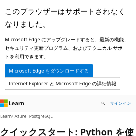
メ
このブラウザーはサポートされなく
イ
なりました。
ン
コ
Microsoft Edge にアップグレードすると、最新の機能、
ン
セキュリティ更新プログラム、およびテクニカル サポー
テ
トを利用できます。
ン
ツ
Microsoft Edge をダウンロードする
に
Internet Explorer と Microsoft Edge の詳細情報
ス
キ
ッ
Learn
サインイン
プ
Learn
Azure
PostgreSQL
クイックスタート: Python を使