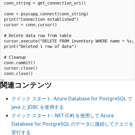
conn_string = get_connection_uri()

conn = psycopg.connect(conn_string)

print("Connection established")

cursor = conn.cursor()

# Delete data row from table

cursor.execute("DELETE FROM inventory WHERE name = %s;"
print("Deleted 1 row of data")

# Cleanup

conn.commit()

cursor.close()

関連コンテンツ
クイック スタート: Azure Database for PostgreSQL で
Java と JDBC を使用する
クイック スタート: .NET (C#) を使用して Azure
Database for PostgreSQL のデータに接続してクエリを
実行する