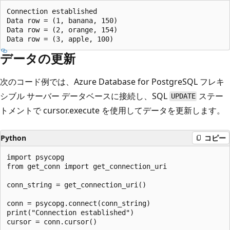
Connection established

Data row = (1, banana, 150)

Data row = (2, orange, 154)

データの更新
次のコード例では、Azure Database for PostgreSQL フレキ
シブル サーバー データベースに接続し、SQL
ステー
UPDATE
トメントで cursor.execute を使用してデータを更新します。
Python
コピー
import psycopg

from get_conn import get_connection_uri

conn_string = get_connection_uri()

conn = psycopg.connect(conn_string)

print("Connection established")

cursor = conn.cursor()
