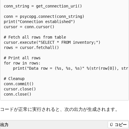
conn_string = get_connection_uri()

conn = psycopg.connect(conn_string)

print("Connection established")

cursor = conn.cursor()

# Fetch all rows from table

cursor.execute("SELECT * FROM inventory;")

rows = cursor.fetchall()

# Print all rows

for row in rows:

    print("Data row = (%s, %s, %s)" %(str(row[0]), str(
# Cleanup

conn.commit()

cursor.close()

コードが正常に実行されると、次の出力が生成されます。
出力
コピー