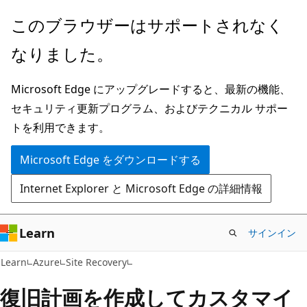
メ
このブラウザーはサポートされなく
イ
なりました。
ン
コ
Microsoft Edge にアップグレードすると、最新の機能、
ン
セキュリティ更新プログラム、およびテクニカル サポー
テ
トを利用できます。
ン
ツ
Microsoft Edge をダウンロードする
に
Internet Explorer と Microsoft Edge の詳細情報
ス
キ
ッ
Learn
サインイン
プ
Learn
Azure
Site Recovery
復旧計画を作成してカスタマイ