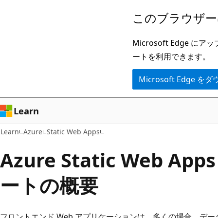
メ
このブラウザー
イ
ン
Microsoft Ed
コ
ートを利用できます。
ン
Microsoft Edge
テ
ン
ツ
Learn
に
Learn
Azure
Static Web Apps
ス
キ
Azure Static Web Ap
ッ
ートの概要
プ
フロントエンド Web アプリケーションは、多くの場合、データ