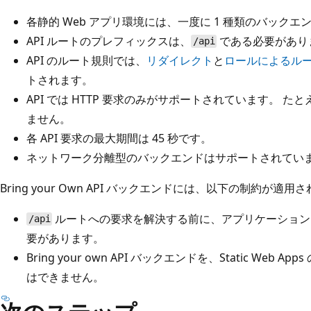
各静的 Web アプリ環境には、一度に 1 種類のバックエン
API ルートのプレフィックスは、
である必要があり
/api
API のルート規則では、
リダイレクト
と
ロールによるル
トされます。
API では HTTP 要求のみがサポートされています。 たと
ません。
各 API 要求の最大期間は 45 秒です。
ネットワーク分離型のバックエンドはサポートされてい
Bring your Own API バックエンドには、以下の制約が適用
ルートへの要求を解決する前に、アプリケーションを
/api
要があります。
Bring your own API バックエンドを、Static Web App
はできません。