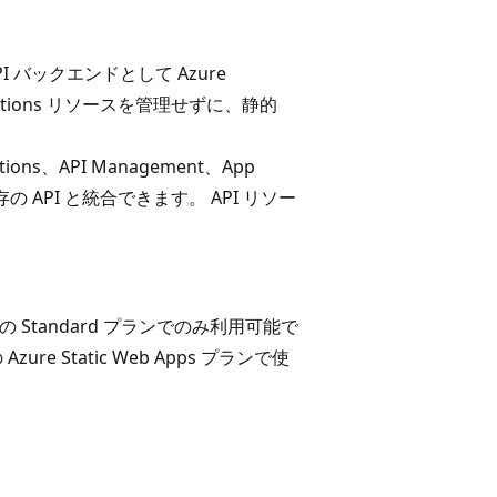
は API バックエンドとして Azure
unctions リソースを管理せずに、静的
tions、API Management、App
既存の API と統合できます。 API リソー
b Apps の Standard プランでのみ利用可能で
zure Static Web Apps プランで使