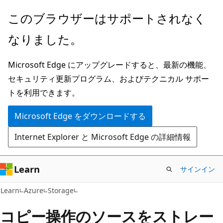
メ
このブラウザーはサポートされなく
イ
なりました。
ン
コ
Microsoft Edge にアップグレードすると、最新の機能、
ン
セキュリティ更新プログラム、およびテクニカル サポー
テ
トを利用できます。
ン
ツ
Microsoft Edge をダウンロードする
に
Internet Explorer と Microsoft Edge の詳細情報
ス
キ
ッ
Learn
サインイン
プ
Learn
Azure
Storage
コピー操作のソースをストレー