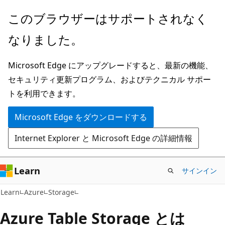
メ
このブラウザーはサポートされなく
イ
なりました。
ン
コ
Microsoft Edge にアップグレードすると、最新の機能、
ン
セキュリティ更新プログラム、およびテクニカル サポー
テ
トを利用できます。
ン
ツ
Microsoft Edge をダウンロードする
に
Internet Explorer と Microsoft Edge の詳細情報
ス
キ
ッ
Learn
サインイン
プ
Learn
Azure
Storage
Azure Table Storage とは