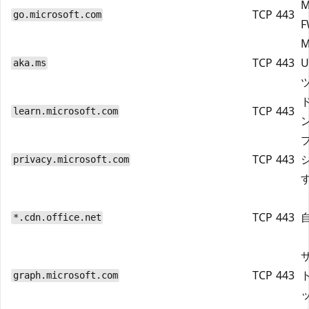
M
TCP
443
go.microsoft.com
F
M
TCP
443
U
aka.ms
TCP
443
learn.microsoft.com
TCP
443
privacy.microsoft.com
TCP
443
*.cdn.office.net
TCP
443
graph.microsoft.com