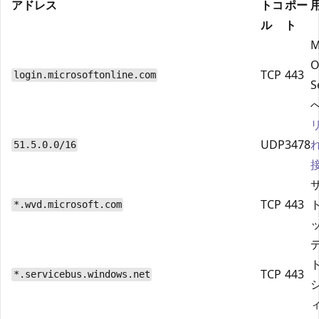
アドレス
トコ
ポー
ル
ト
M
O
TCP
443
login.microsoftonline.com
S
UDP
3478
れ
51.5.0.0/16
TCP
443
*.wvd.microsoft.com
TCP
443
*.servicebus.windows.net