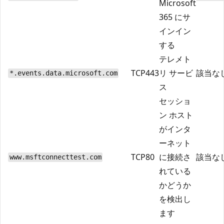
Microsoft
365 にサ
インイン
する
テレメト
TCP
443
リ サービ
該当な
*.events.data.microsoft.com
ス
セッショ
ン ホスト
がインタ
ーネット
TCP
80
に接続さ
該当な
www.msftconnecttest.com
れている
かどうか
を検出し
ます