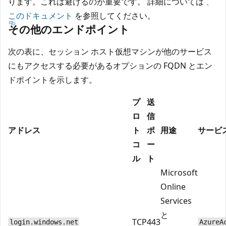
ります。これは避けるのが重要です。 詳細については
、
このドキュメント
を参照してください。
その他のエンドポイント
次の表に、セッション ホスト仮想マシンが他のサービス
にもアクセスする必要があるオプションの FQDN とエン
ドポイントを示します。
プ
送
ロ
信
アドレス
ト
ポ
用途
サービ
コ
ー
ル
ト
Microsoft
Online
Services
と
TCP
443
login.windows.net
AzureA