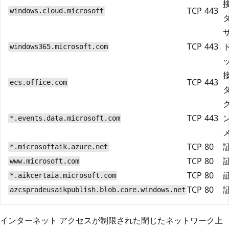
TCP
443
windows.cloud.microsoft
TCP
443
windows365.microsoft.com
TCP
443
ecs.office.com
TCP
443
*.events.data.microsoft.com
TCP
80
*.microsoftaik.azure.net
TCP
80
www.microsoft.com
TCP
80
*.aikcertaia.microsoft.com
TCP
80
azcsprodeusaikpublish.blob.core.windows.net
インターネット アクセスが制限された閉じたネットワーク上