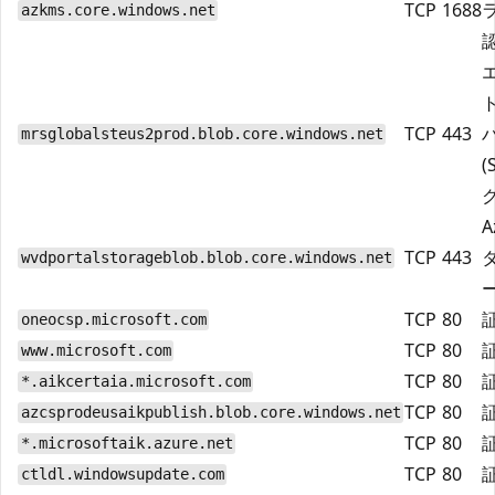
TCP
1688
azkms.core.windows.net
TCP
443
mrsglobalsteus2prod.blob.core.windows.net
(
A
TCP
443
wvdportalstorageblob.blob.core.windows.net
TCP
80
oneocsp.microsoft.com
TCP
80
www.microsoft.com
TCP
80
*.aikcertaia.microsoft.com
TCP
80
azcsprodeusaikpublish.blob.core.windows.net
TCP
80
*.microsoftaik.azure.net
TCP
80
ctldl.windowsupdate.com