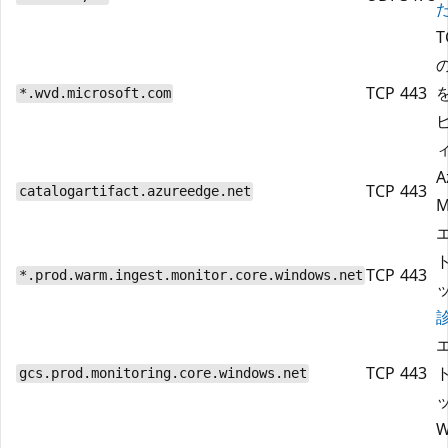
た
T
の
TCP
443
*.wvd.microsoft.com
A
TCP
443
catalogartifact.azureedge.net
M
TCP
443
*.prod.warm.ingest.monitor.core.windows.net
TCP
443
gcs.prod.monitoring.core.windows.net
W