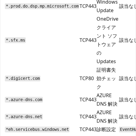
Windows
TCP
443
該当な
*.prod.do.dsp.mp.microsoft.com
Update
OneDrive
クライア
ント ソフ
TCP
443
該当な
*.sfx.ms
トウェア
の
Updates
証明書失
TCP
80
効チェッ
該当な
*.digicert.com
ク
AZURE
TCP
443
該当な
*.azure-dns.com
DNS 解決
AZURE
TCP
443
該当な
*.azure-dns.net
DNS 解決
TCP
443
診断設定
*eh.servicebus.windows.net
EventH