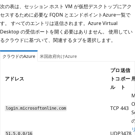
次の表は、セッション ホスト VM が仮想デスクトップにアク
セスするために必要な FQDN とエンドポイントAzure一覧で
す。 すべてのエントリは送信されます。Azure Virtual
Desktop の受信ポートを開く必要はありません。 使用してい
るクラウドに基づいて、関連するタブを選択します。
クラウドのAzure
米国政府向けAzure
プロ
送信
アドレス
トコ
ポー
ル
ト
M
O
TCP
443
login.microsoftonline.com
S
UDP
3478
51.5.0.0/16