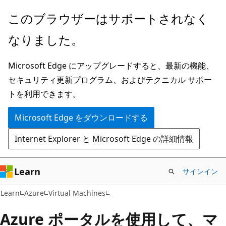
メ
このブラウザーはサポートされなく
イ
なりました。
ン
コ
Microsoft Edge にアップグレードすると、最新の機能、
ン
セキュリティ更新プログラム、およびテクニカル サポー
テ
トを利用できます。
ン
ツ
Microsoft Edge をダウンロードする
に
Internet Explorer と Microsoft Edge の詳細情報
ス
キ
ッ
Learn
サインイン
プ
Learn
Azure
Virtual Machines
Azure ポータルを使用して、マ