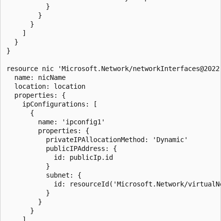
          }

        }

      }

    ]

  }

}

resource nic 'Microsoft.Network/networkInterfaces@2022-
  name: nicName

  location: location

  properties: {

    ipConfigurations: [

      {

        name: 'ipconfig1'

        properties: {

          privateIPAllocationMethod: 'Dynamic'

          publicIPAddress: {

            id: publicIp.id

          }

          subnet: {

            id: resourceId('Microsoft.Network/virtualN
          }

        }

      }

    ]
