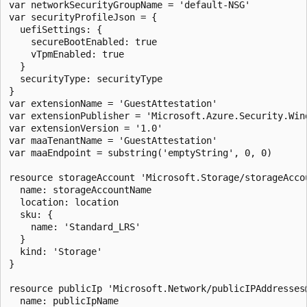
var networkSecurityGroupName = 'default-NSG'

var securityProfileJson = {

  uefiSettings: {

    secureBootEnabled: true

    vTpmEnabled: true

  }

  securityType: securityType

}

var extensionName = 'GuestAttestation'

var extensionPublisher = 'Microsoft.Azure.Security.Wind
var extensionVersion = '1.0'

var maaTenantName = 'GuestAttestation'

var maaEndpoint = substring('emptyString', 0, 0)

resource storageAccount 'Microsoft.Storage/storageAccou
  name: storageAccountName

  location: location

  sku: {

    name: 'Standard_LRS'

  }

  kind: 'Storage'

}

resource publicIp 'Microsoft.Network/publicIPAddresses@
  name: publicIpName
