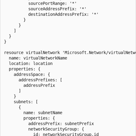
          sourcePortRange: '*'

          sourceAddressPrefix: '*'

          destinationAddressPrefix: '*'

        }

      }

    ]

  }

}

resource virtualNetwork 'Microsoft.Network/virtualNetwo
  name: virtualNetworkName

  location: location

  properties: {

    addressSpace: {

      addressPrefixes: [

        addressPrefix

      ]

    }

    subnets: [

      {

        name: subnetName

        properties: {

          addressPrefix: subnetPrefix

          networkSecurityGroup: {

            id: networkSecurityGroup.id
