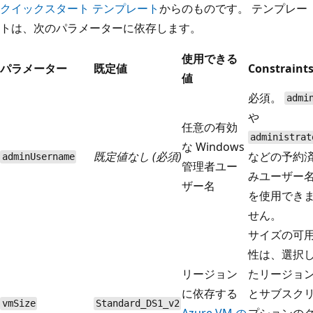
クイックスタート テンプレート
からのものです。 テンプレー
トは、次のパラメーターに依存します。
使用できる
パラメーター
既定値
Constraint
値
必須。
admi
や
任意の有効
administrat
な Windows
既定値なし (必須)
などの予約
adminUsername
管理者ユー
みユーザー
ザー名
を使用でき
せん。
サイズの可
性は、選択
リージョン
たリージョ
に依存する
とサブスク
vmSize
Standard_DS1_v2
Azure VM の
プションの