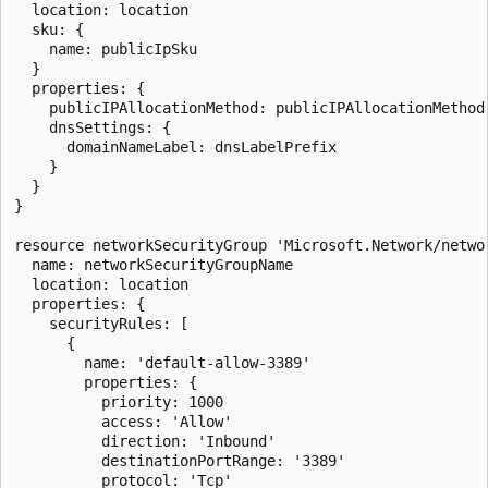
  location: location

  sku: {

    name: publicIpSku

  }

  properties: {

    publicIPAllocationMethod: publicIPAllocationMethod

    dnsSettings: {

      domainNameLabel: dnsLabelPrefix

    }

  }

}

resource networkSecurityGroup 'Microsoft.Network/networ
  name: networkSecurityGroupName

  location: location

  properties: {

    securityRules: [

      {

        name: 'default-allow-3389'

        properties: {

          priority: 1000

          access: 'Allow'

          direction: 'Inbound'

          destinationPortRange: '3389'

          protocol: 'Tcp'
