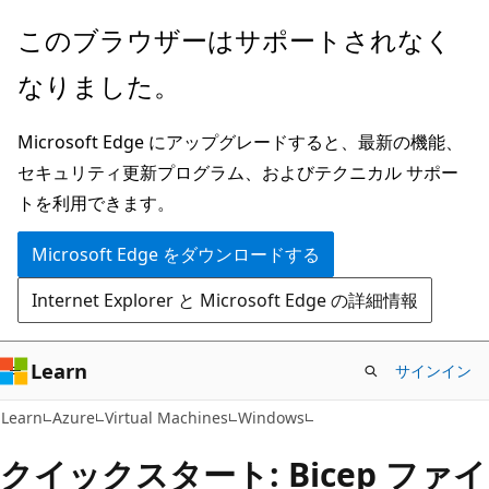
メ
このブラウザーはサポートされなく
イ
なりました。
ン
コ
Microsoft Edge にアップグレードすると、最新の機能、
ン
セキュリティ更新プログラム、およびテクニカル サポー
テ
トを利用できます。
ン
ツ
Microsoft Edge をダウンロードする
に
Internet Explorer と Microsoft Edge の詳細情報
ス
キ
ッ
Learn
サインイン
プ
Learn
Azure
Virtual Machines
Windows
クイックスタート: Bicep ファイ