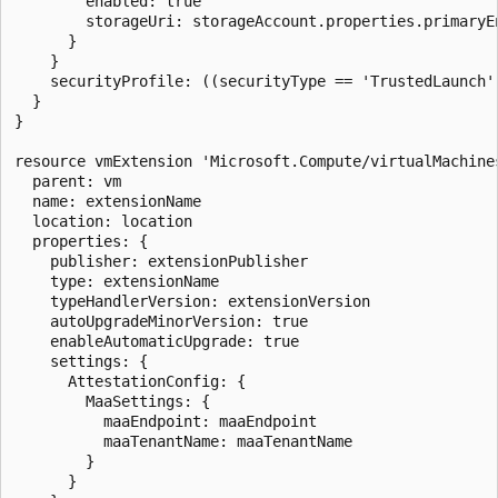
        enabled: true

        storageUri: storageAccount.properties.primaryEn
      }

    }

    securityProfile: ((securityType == 'TrustedLaunch')
  }

}

resource vmExtension 'Microsoft.Compute/virtualMachine
  parent: vm

  name: extensionName

  location: location

  properties: {

    publisher: extensionPublisher

    type: extensionName

    typeHandlerVersion: extensionVersion

    autoUpgradeMinorVersion: true

    enableAutomaticUpgrade: true

    settings: {

      AttestationConfig: {

        MaaSettings: {

          maaEndpoint: maaEndpoint

          maaTenantName: maaTenantName

        }

      }
