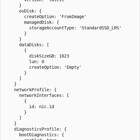
      }

      osDisk: {

        createOption: 'FromImage'

        managedDisk: {

          storageAccountType: 'StandardSSD_LRS'

        }

      }

      dataDisks: [

        {

          diskSizeGB: 1023

          lun: 0

          createOption: 'Empty'

        }

      ]

    }

    networkProfile: {

      networkInterfaces: [

        {

          id: nic.id

        }

      ]

    }

    diagnosticsProfile: {

      bootDiagnostics: {
