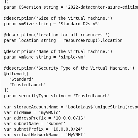
])

param OSVersion string = '2022-datacenter-azure-edition
@description('Size of the virtual machine.')

param vmSize string = 'Standard_D2s_v5'

@description('Location for all resources.')

param location string = resourceGroup().location

@description('Name of the virtual machine.')

param vmName string = 'simple-vm'

@description('Security Type of the Virtual Machine.')

@allowed([

  'Standard'

  'TrustedLaunch'

])

param securityType string = 'TrustedLaunch'

var storageAccountName = 'bootdiags${uniqueString(resou
var nicName = 'myVMNic'

var addressPrefix = '10.0.0.0/16'

var subnetName = 'Subnet'

var subnetPrefix = '10.0.0.0/24'

var virtualNetworkName = 'MyVNET'
