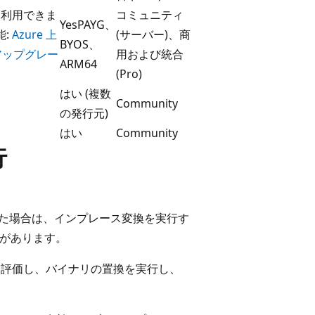
ンを利用できま
コミュニティ
YesPAYG、
能:
Azure 上
(サーバー)、商
BYOS、
ス アップグレー
用および統合
ARM64
(Pro)
はい (複数
Community
の発行元)
はい
Community
行
択した場合は、インプレース変換を実行す
要があります。
ムを評価し、バイナリの置換を実行し、
。