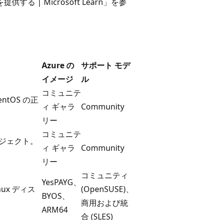
 | Microsoft Learn」を参
Azure の
サポート モデ
イメージ
ル
コミュニテ
tOS の正
ィ ギャラ
Community
リー
コミュニテ
プロジェクト。
ィ ギャラ
Community
リー
コミュニティ
YesPAYG、
Linux ディス
(OpenSUSE)、
BYOS、
商用および統
ARM64
合 (SLES)