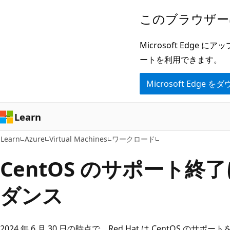
メ
このブラウザー
イ
ン
Microsoft Ed
コ
ートを利用できます。
ン
Microsoft Edge
テ
ン
ツ
Learn
に
Learn
Azure
Virtual Machines
ワークロード
ス
キ
CentOS のサポート終
ッ
ダンス
プ
2024 年 6 月 30 日の時点で、Red Hat は CentOS のサポー