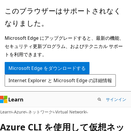
メ
このブラウザーはサポートされなく
イ
なりました。
ン
コ
Microsoft Edge にアップグレードすると、最新の機能、
ン
セキュリティ更新プログラム、およびテクニカル サポー
テ
トを利用できます。
ン
ツ
Microsoft Edge をダウンロードする
に
Internet Explorer と Microsoft Edge の詳細情報
ス
キ
ッ
Learn
サインイン
プ
Learn
Azure
ネットワーク
Virtual Network
Azure CLI を使用して仮想ネッ