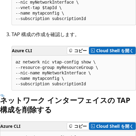
--nic myNetworkInterface \

--vnet-tap $tapId \

--name mytapconfig \

TAP 構成の作成を確認します。
Azure CLI
コピー
Cloud Shell を開く
az network nic vtap-config show \

--resource-group myResourceGroup \

--nic-name myNetworkInterface \

--name mytapconfig \

ネットワーク インターフェイスの TAP
構成を削除する
Azure CLI
コピー
Cloud Shell を開く