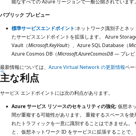
能なすべての Azure リージョンで一般公開されています
パブリック プレビュー
標準サービスエンドポイント
:ネットワーク識別子とネ
たサービスエンドポイントを拡張します。 Azure Storag
Vault（
Microsoft.KeyVault
）、Azure SQL Database（
Mic
Azure Cosmos DB（
Microsoft.AzureCosmosDB
— プレ
最新情報については、
Azure Virtual Network の更新情報
ペー
主な利点
サービス エンドポイントには次の利点があります。
Azure サービス リソースのセキュリティの強化
: 仮想
間が重複する可能性があります。 重複するスペースを使
れたトラフィックを一意に識別することはできません。 
と、仮想ネットワーク ID をサービスに拡張することで、仮