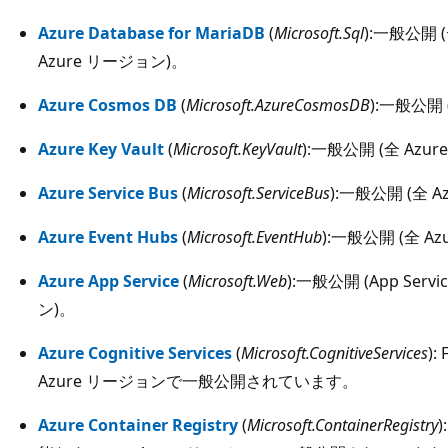
Azure Database for MariaDB
(
Microsoft.Sql
):一般公開
Azure リージョン)。
Azure Cosmos DB
(
Microsoft.AzureCosmosDB
):一般公開 
Azure Key Vault
(
Microsoft.KeyVault
):一般公開 (全 Azu
Azure Service Bus
(
Microsoft.ServiceBus
):一般公開 (全 
Azure Event Hubs
(
Microsoft.EventHub
):一般公開 (全 A
Azure App Service
(
Microsoft.Web
):一般公開 (App Ser
ン)。
Azure Cognitive Services
(
Microsoft.CognitiveServices
)
Azure リージョンで一般公開されています。
Azure Container Registry
(
Microsoft.ContainerRegistry
)