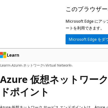
メ
このブラウザー
イ
ン
Microsoft Ed
コ
ートを利用できます。
ン
Microsoft Edge
テ
ン
ツ
Learn
に
Learn
Azure
ネットワーク
Virtual Network
ス
キ
Azure 仮想ネットワー
ッ
ドポイント
プ
Azure 仮想ネットワーク サービス エンドポイントは、Azur