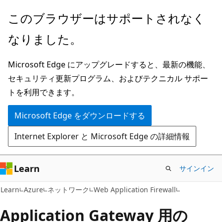
メ
このブラウザーはサポートされなく
イ
なりました。
ン
コ
Microsoft Edge にアップグレードすると、最新の機能、
ン
セキュリティ更新プログラム、およびテクニカル サポー
テ
トを利用できます。
ン
ツ
Microsoft Edge をダウンロードする
に
Internet Explorer と Microsoft Edge の詳細情報
ス
キ
ッ
Learn
サインイン
プ
Learn
Azure
ネットワーク
Web Application Firewall
Application Gateway 用の