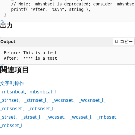
   // Note; _mbsnbset is deprecated; consider _mbsnbset
   printf( "After:  %s\n", string );

出力
Output
コピー
Before: This is a test

関連項目
文字列操作
_mbsnbcat
,
_mbsnbcat_l
_strnset
、
_strnset_l
、
_wcsnset
、
_wcsnset_l
、
_mbsnset
、
_mbsnset_l
_strset
、
_strset_l
、
_wcsset
、
_wcsset_l
、
_mbsset
、
_mbsset_l