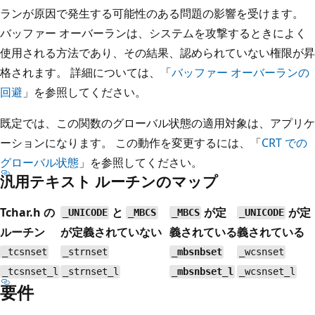
ランが原因で発生する可能性のある問題の影響を受けます。
バッファー オーバーランは、システムを攻撃するときによく
使用される方法であり、その結果、認められていない権限が昇
格されます。 詳細については、「
バッファー オーバーランの
回避
」を参照してください。
既定では、この関数のグローバル状態の適用対象は、アプリケ
ーションになります。 この動作を変更するには、「
CRT での
グローバル状態
」を参照してください。
汎用テキスト ルーチンのマップ
Tchar.h の
と
が定
が定
_UNICODE
_MBCS
_MBCS
_UNICODE
ルーチン
が定義されていない
義されている
義されている
_tcsnset
_strnset
_mbsnbset
_wcsnset
_tcsnset_l
_strnset_l
_mbsnbset_l
_wcsnset_l
要件