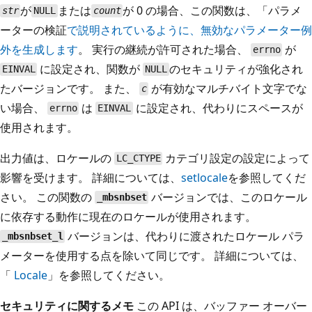
が
または
が 0 の場合、この関数は、「パラメ
str
NULL
count
ーターの検証
で説明されているように、無効なパラメーター例
外を生成します
。 実行の継続が許可された場合、
が
errno
に設定され、関数が
のセキュリティが強化され
EINVAL
NULL
たバージョンです。 また、
が有効なマルチバイト文字でな
c
い場合、
は
に設定され、代わりにスペースが
errno
EINVAL
使用されます。
出力値は、ロケールの
カテゴリ設定の設定によって
LC_CTYPE
影響を受けます。 詳細については、
setlocale
を参照してくだ
さい。 この関数の
バージョンでは、このロケール
_mbsnbset
に依存する動作に現在のロケールが使用されます。
バージョンは、代わりに渡されたロケール パラ
_mbsnbset_l
メーターを使用する点を除いて同じです。 詳細については、
「
Locale
」を参照してください。
セキュリティに関するメモ
この API は、バッファー オーバー