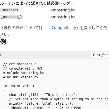
ルーチンによって返される値
必須ヘッダー
<mbstring.h>
_mbsnbset
<mbstring.h>
_mbsnbset_l
互換性の詳細については、「
Compatibility
」を参照してくだ
さい。
例
C
コピー
// crt_mbsnbset.c

// compile with: /W3

#include <mbstring.h>

#include <stdio.h>

int main( void )

{

   char string[15] = "This is a test";

   /* Set not more than 4 bytes of string to be *'s */

   printf( "Before: %s\n", string );

   _mbsnbset( string, '*', 4 ); // C4996
