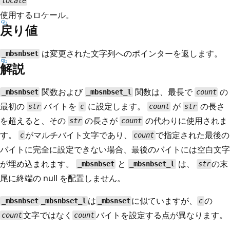
locale
使用するロケール。
戻り値
は変更された文字列へのポインターを返します。
_mbsnbset
解説
関数および
関数は、最長で
の
_mbsnbset
_mbsnbset_l
count
最初の
バイトを
に設定します。
が
の長さ
str
c
count
str
を超えると、その
の長さが
の代わりに使用されま
str
count
す。
がマルチバイト文字であり、
で指定された最後の
c
count
バイトに完全に設定できない場合、最後のバイトには空白文字
が埋め込まれます。
と
は、
の末
_mbsnbset
_mbsnbset_l
str
尾に終端の null を配置しません。
は
に似ていますが、
の
_mbsnbset
_mbsnbset_l
_mbsnset
c
文字ではなく
バイトを設定する点が異なります。
count
count