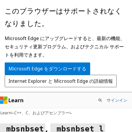
メ
このブラウザーはサポートされなく
イ
なりました。
ン
コ
Microsoft Edge にアップグレードすると、最新の機能、
ン
セキュリティ更新プログラム、およびテクニカル サポー
テ
トを利用できます。
ン
ツ
Microsoft Edge をダウンロードする
に
Internet Explorer と Microsoft Edge の詳細情報
ス
キ
ッ
Learn
サインイン
プ
Learn
C++、C、およびアセンブラー
,
_mbsnbset
_mbsnbset_l