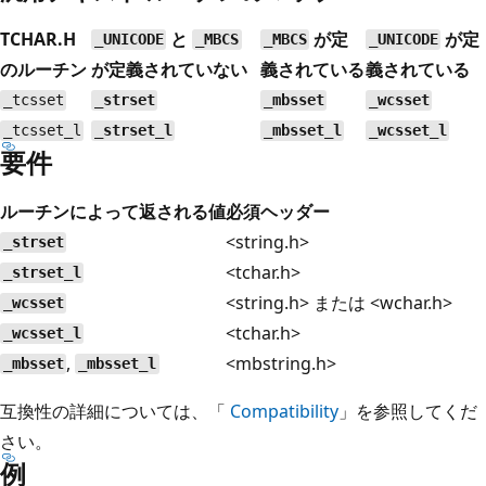
TCHAR.H
と
が定
が定
_UNICODE
_MBCS
_MBCS
_UNICODE
のルーチン
が定義されていない
義されている
義されている
_tcsset
_strset
_mbsset
_wcsset
_tcsset_l
_strset_l
_mbsset_l
_wcsset_l
要件
ルーチンによって返される値
必須ヘッダー
<string.h>
_strset
<tchar.h>
_strset_l
<string.h> または <wchar.h>
_wcsset
<tchar.h>
_wcsset_l
,
<mbstring.h>
_mbsset
_mbsset_l
互換性の詳細については、「
Compatibility
」を参照してくだ
さい。
例