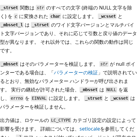
関数は
のすべての文字 (終端の NULL 文字を除
_strset
str
く) を
に変換された
に設定します。
と
c
char
_wcsset
は
のワイド文字バージョンとマルチバイ
_mbsset_l
_strset
ト文字バージョンであり、それに応じて引数と戻り値のデータ
型が異なります。 それ以外では、これらの関数の動作は同じ
です。
はそのパラメーターを検証します。
が null ポイ
_mbsset
str
ンターである場合は、「
パラメーターの検証
」で説明されてい
るとおり、無効なパラメーター ハンドラーが呼び出されま
す。 実行の継続が許可された場合、
は
を返
_mbsset
NULL
し、
を
に設定します。
と
は
errno
EINVAL
_strset
_wcsset
パラメーターを検証しません。
出力値は、ロケールの
カテゴリ設定の設定によって
LC_CTYPE
影響を受けます。 詳細については、
setlocale
を参照してくだ