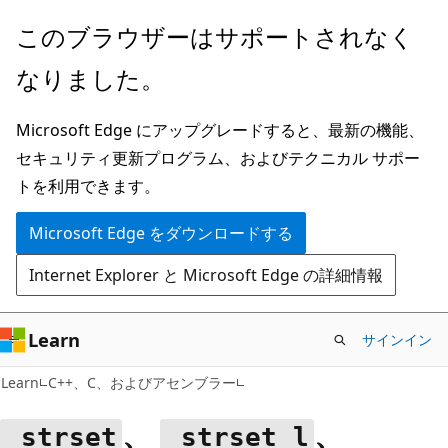
メ
このブラウザーはサポートされなく
イ
なりました。
ン
コ
Microsoft Edge にアップグレードすると、最新の機能、
ン
セキュリティ更新プログラム、およびテクニカル サポー
テ
トを利用できます。
ン
ツ
Microsoft Edge をダウンロードする
に
Internet Explorer と Microsoft Edge の詳細情報
ス
キ
ッ
Learn
サインイン
プ
Learn
C++、C、およびアセンブラー
、
、
_strset
_strset_l