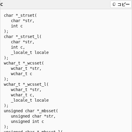
C
コピー
char *_strset(

   char *str,

   int c

);

char *_strset_l(

   char *str,

   int c,

   _locale_t locale

);

wchar_t *_wcsset(

   wchar_t *str,

   wchar_t c

);

wchar_t *_wcsset_l(

   wchar_t *str,

   wchar_t c,

   _locale_t locale

);

unsigned char *_mbsset(

   unsigned char *str,

   unsigned int c

);

unsigned char *_mbsset_l(
