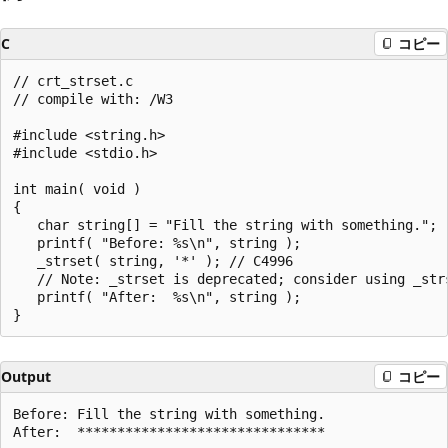
C
コピー
// crt_strset.c

// compile with: /W3

#include <string.h>

#include <stdio.h>

int main( void )

{

   char string[] = "Fill the string with something.";

   printf( "Before: %s\n", string );

   _strset( string, '*' ); // C4996

   // Note: _strset is deprecated; consider using _strs
   printf( "After:  %s\n", string );

Output
コピー
Before: Fill the string with something.
