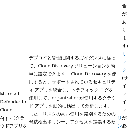
合
が
あ
り
ま
す)
リ
デプロイと管理に関するガイダンスに従っ
ン
て、Cloud Discovery ソリューションを簡
ク
単に設定できます。 Cloud Discovery を使
(サ
用すると、サポートされているセキュリテ
イ
ィ アプリを統合し、トラフィック ログを
Microsoft
ン
使用して、organizationが使用するクラウ
Defender for
イ
ド アプリを動的に検出して分析します。
Cloud
ン
また、リスクの高い使用を識別するための
Apps（クラ
リ
が
脅威検出ポリシー、アクセスを定義するた
ウドアプリを
ン
必