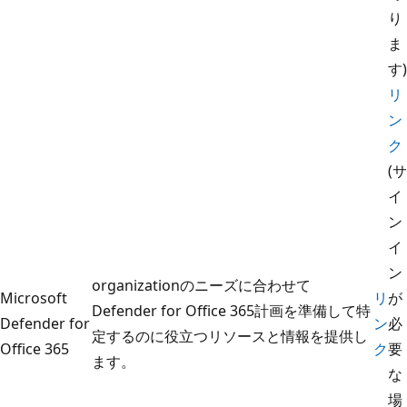
り
ま
す)
リ
ン
ク
(サ
イ
ン
イ
ン
organizationのニーズに合わせて
Microsoft
リ
が
Defender for Office 365計画を準備して特
Defender for
ン
必
定するのに役立つリソースと情報を提供し
Office 365
ク
要
ます。
な
場