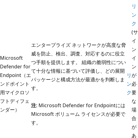
リ
ン
ク
(サ
イ
エンタープライズ ネットワークが高度な脅
ン
威を防止、検出、調査、対応するのに役立
Microsoft
イ
つ手順を提供します。 組織の脆弱性につい
Defender for
ン
て十分な情報に基づいて評価し、どの展開
Endpoint（エ
リ
が
パッケージと構成方法が最適かを判断しま
ンドポイント
ン
必
す。
用マイクロソ
ク
要
フトディフェ
な
注
: Microsoft Defender for Endpointには
ンダー）
場
Microsoft ボリューム ライセンスが必要で
合
す。
が
あ