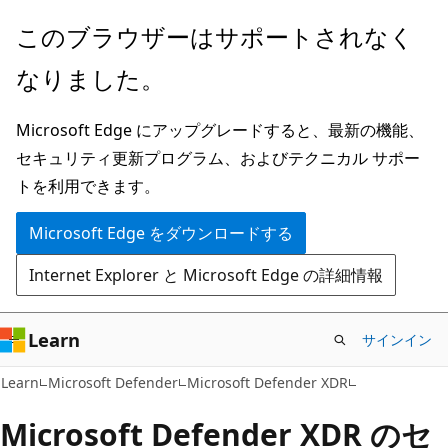
メ
このブラウザーはサポートされなく
イ
なりました。
ン
コ
Microsoft Edge にアップグレードすると、最新の機能、
ン
セキュリティ更新プログラム、およびテクニカル サポー
テ
トを利用できます。
ン
ツ
Microsoft Edge をダウンロードする
に
Internet Explorer と Microsoft Edge の詳細情報
ス
キ
ッ
Learn
サインイン
プ
Learn
Microsoft Defender
Microsoft Defender XDR
Microsoft Defender XDR のセ