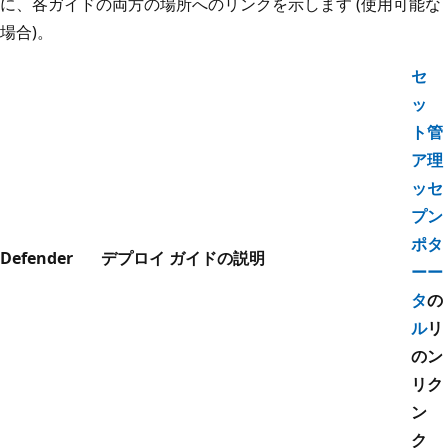
に、各ガイドの両方の場所へのリンクを示します (使用可能な
場合)。
セ
ッ
ト
管
ア
理
ッ
セ
プ
ン
ポ
タ
Defender
デプロイ ガイドの説明
ー
ー
タ
の
ル
リ
の
ン
リ
ク
ン
ク