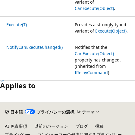
variant of
CanExecute(Object)
.
Execute(T)
Provides a strongly-typed
variant of
Execute(Object)
.
NotifyCanExecuteChanged()
Notifies that the
CanExecute(Object)
property has changed.
(Inherited from
IRelayCommand
)
Applies to
読
み
日本語
プライバシーの選択
テーマ
取
り
AI 免責事項
以前のバージョン
ブログ
投稿
モ
プライバシー
コンシューマーの健康に関するプライバシー