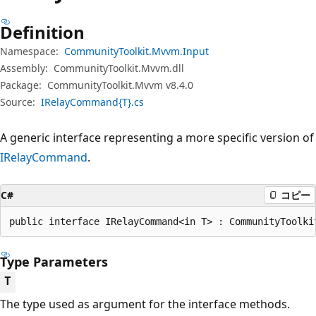
プ
Definition
Namespace:
CommunityToolkit.Mvvm.Input
Assembly:
CommunityToolkit.Mvvm.dll
Package:
CommunityToolkit.Mvvm v8.4.0
Source:
IRelayCommand{T}.cs
A generic interface representing a more specific version of
IRelayCommand
.
C#
コピー
public interface IRelayCommand<in T> : CommunityToolki
Type Parameters
T
The type used as argument for the interface methods.