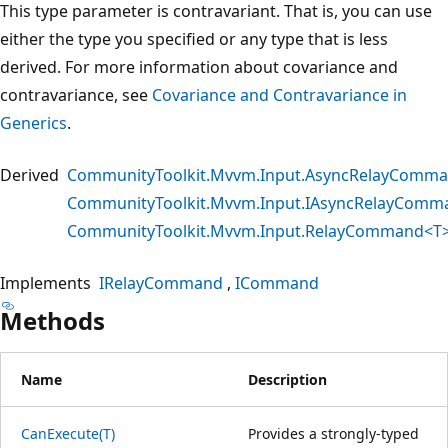
This type parameter is contravariant. That is, you can use
either the type you specified or any type that is less
derived. For more information about covariance and
contravariance, see
Covariance and Contravariance in
Generics
.
Derived
CommunityToolkit.Mvvm.Input.AsyncRelayComm
CommunityToolkit.Mvvm.Input.IAsyncRelayComm
CommunityToolkit.Mvvm.Input.RelayCommand<T
Implements
IRelayCommand
ICommand
Methods
Name
Description
CanExecute(T)
Provides a strongly-typed