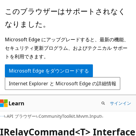
メ
ペ
このブラウザーはサポートされなく
イ
ー
なりました。
ン
ジ
コ
内
Microsoft Edge にアップグレードすると、最新の機能、
ン
ナ
セキュリティ更新プログラム、およびテクニカル サポー
テ
ビ
トを利用できます。
ン
ゲ
ツ
ー
Microsoft Edge をダウンロードする
に
シ
Internet Explorer と Microsoft Edge の詳細情報
ス
ョ
キ
ン
ッ
に
Learn
サインイン
プ
ス
C#
API ブラウザー
CommunityToolkit.Mvvm.Input
キ
ッ
IRelay
Command<T> Interface