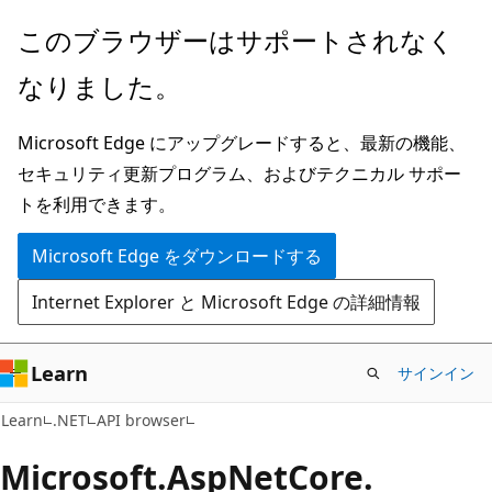
メ
ペ
このブラウザーはサポートされなく
イ
ー
なりました。
ン
ジ
コ
内
Microsoft Edge にアップグレードすると、最新の機能、
ン
ナ
セキュリティ更新プログラム、およびテクニカル サポー
テ
ビ
トを利用できます。
ン
ゲ
ツ
ー
Microsoft Edge をダウンロードする
に
シ
Internet Explorer と Microsoft Edge の詳細情報
ス
ョ
キ
ン
ッ
に
Learn
サインイン
プ
ス
Learn
.NET
API browser
キ
ッ
Microsoft.
Asp
Net
Core.