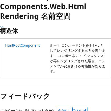
プ
Components.
Web.
Html
Rendering 名前空間
構造体
HtmlRootComponent
ルート コンポーネントを HTML と
してレンダリングする出力を表しま
す。 コンポーネント インスタンス
が再レンダリングされた場合、コン
テンツが変更される可能性がありま
す。
読
み
フィードバック
取
り
モ
このページはお役に立ちましたか?
はい
いいえ