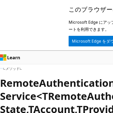
メ
ペ
このブラウザー
イ
ー
ン
ジ
Microsoft Ed
コ
内
ートを利用できます。
ン
ナ
Microsoft Edge
テ
ビ
ン
ゲ
ツ
ー
Learn
に
シ
メソッド
ス
ョ
キ
ン
Remote
Authenticatio
ッ
に
Service<TRemote
Auth
プ
ス
キ
State,TAccount,TProvi
ッ