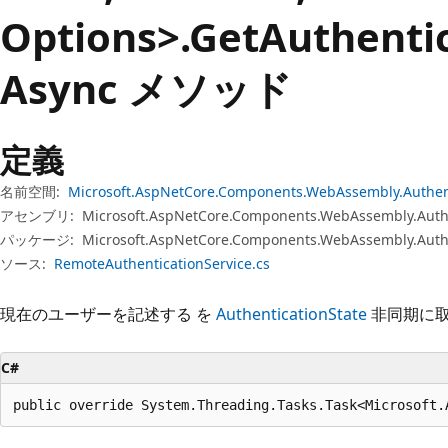
プ
Options>.Get
Authenti
Async メソッド
定義
名前空間:
Microsoft.AspNetCore.Components.WebAssembly.Authen
アセンブリ:
Microsoft.AspNetCore.Components.WebAssembly.Authe
パッケージ:
Microsoft.AspNetCore.Components.WebAssembly.Authe
ソース:
RemoteAuthenticationService.cs
現在のユーザーを記述する を
AuthenticationState
非同期に
C#
public override System.Threading.Tasks.Task<Microsoft.