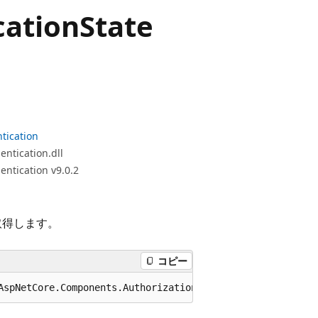
cation
State
tication
ntication.dll
ntication v9.0.2
取得します。
コピー
AspNetCore.Components.Authorization.AuthenticationState>