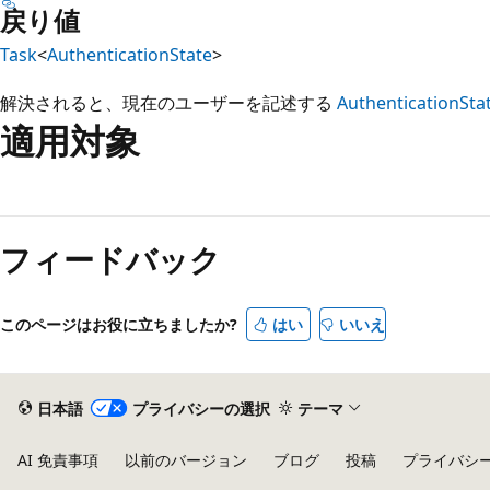
戻り値
Task
<
AuthenticationState
>
解決されると、現在のユーザーを記述する
AuthenticationSta
適用対象
読
み
フィードバック
取
り
モ
このページはお役に立ちましたか?
はい
いいえ
ー
ド
が
日本語
プライバシーの選択
テーマ
無
AI 免責事項
以前のバージョン
ブログ
投稿
プライバシ
効