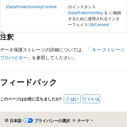
IDataProtectionKeyContext
のインスタンス
DataProtectionKey
を に格納
するために使用されるインタ
ーフェイス
DbContext
注釈
データ保護ストレージの詳細については、「
キー ストレージ
プロバイダー
」を参照してください。
読
み
フィードバック
取
り
モ
このページはお役に立ちましたか?
はい
いいえ
ー
ド
が
日本語
プライバシーの選択
テーマ