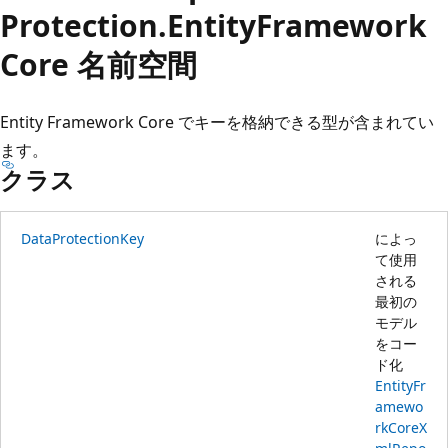
プ
Protection.
Entity
Framework
Core 名前空間
Entity Framework Core でキーを格納できる型が含まれてい
ます。
クラス
DataProtectionKey
によっ
て使用
される
最初の
モデル
をコー
ド化
EntityFr
amewo
rkCoreX