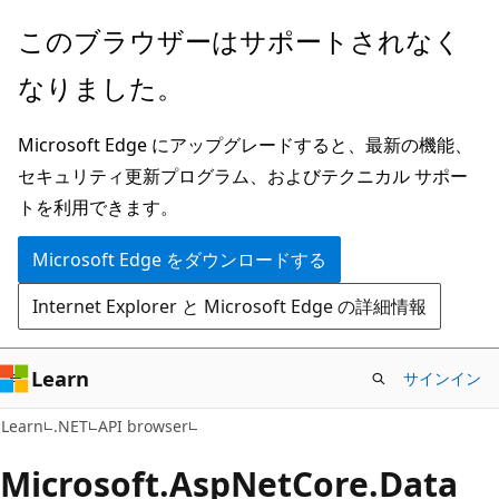
メ
ペ
このブラウザーはサポートされなく
イ
ー
なりました。
ン
ジ
コ
内
Microsoft Edge にアップグレードすると、最新の機能、
ン
ナ
セキュリティ更新プログラム、およびテクニカル サポー
テ
ビ
トを利用できます。
ン
ゲ
ツ
ー
Microsoft Edge をダウンロードする
に
シ
Internet Explorer と Microsoft Edge の詳細情報
ス
ョ
キ
ン
ッ
に
Learn
サインイン
プ
ス
Learn
.NET
API browser
キ
ッ
Microsoft.
Asp
Net
Core.
Data