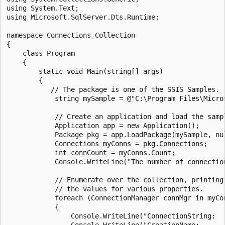
using System.Text;  

using Microsoft.SqlServer.Dts.Runtime;  

namespace Connections_Collection  

{  

    class Program  

    {  

        static void Main(string[] args)  

        {  

           // The package is one of the SSIS Samples.  
            string mySample = @"C:\Program Files\Micro
            // Create an application and load the sampl
            Application app = new Application();  

            Package pkg = app.LoadPackage(mySample, nul
            Connections myConns = pkg.Connections;  

            int connCount = myConns.Count;  

            Console.WriteLine("The number of connectio
            // Enumerate over the collection, printing 
            // the values for various properties.  

            foreach (ConnectionManager connMgr in myCon
            {  

                Console.WriteLine("ConnectionString:  