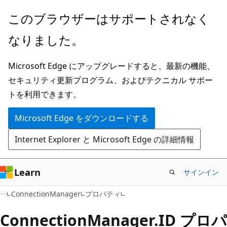
メ
ペ
このブラウザーはサポートされなく
イ
ー
なりました。
ン
ジ
コ
内
Microsoft Edge にアップグレードすると、最新の機能、
ン
ナ
セキュリティ更新プログラム、およびテクニカル サポー
テ
ビ
トを利用できます。
ン
ゲ
ツ
ー
Microsoft Edge をダウンロードする
に
シ
Internet Explorer と Microsoft Edge の詳細情報
ス
ョ
キ
ン
ッ
に
Learn
サインイン
プ
ス
C#
ConnectionManager
プロパティ
キ
ッ
Connection
Manager.
ID プロパ