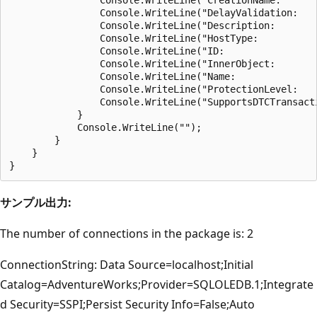
                Console.WriteLine("CreationName:      
                Console.WriteLine("DelayValidation:   
                Console.WriteLine("Description:       
                Console.WriteLine("HostType:           
                Console.WriteLine("ID:                 
                Console.WriteLine("InnerObject:       
                Console.WriteLine("Name:               
                Console.WriteLine("ProtectionLevel:   
                Console.WriteLine("SupportsDTCTransact
            }  

            Console.WriteLine("");  

        }  

    }  

サンプル出力:
The number of connections in the package is: 2
ConnectionString: Data Source=localhost;Initial
Catalog=AdventureWorks;Provider=SQLOLEDB.1;Integrate
d Security=SSPI;Persist Security Info=False;Auto