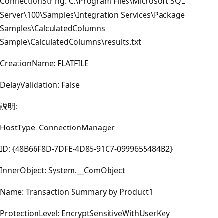
ConnectionString: C:\Program Files\Microsoft SQL
Server\100\Samples\Integration Services\Package
Samples\CalculatedColumns
Sample\CalculatedColumns\results.txt
CreationName: FLATFILE
DelayValidation: False
説明:
HostType: ConnectionManager
ID: {48B66F8D-7DFE-4D85-91C7-0999655484B2}
InnerObject: System.__ComObject
Name: Transaction Summary by Product1
ProtectionLevel: EncryptSensitiveWithUserKey