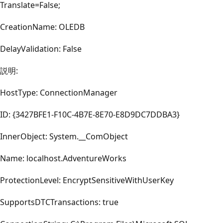
Translate=False;
CreationName: OLEDB
DelayValidation: False
説明:
HostType: ConnectionManager
ID: {3427BFE1-F10C-4B7E-8E70-E8D9DC7DDBA3}
InnerObject: System.__ComObject
Name: localhost.AdventureWorks
ProtectionLevel: EncryptSensitiveWithUserKey
SupportsDTCTransactions: true