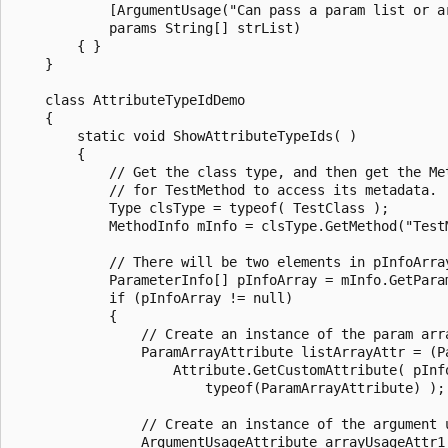
            [ArgumentUsage("Can pass a param list or ar
            params String[] strList)

        { }

    }

    class AttributeTypeIdDemo

    {

        static void ShowAttributeTypeIds( )

        {

            // Get the class type, and then get the Met
            // for TestMethod to access its metadata.

            Type clsType = typeof( TestClass );

            MethodInfo mInfo = clsType.GetMethod("TestM
            // There will be two elements in pInfoArray
            ParameterInfo[] pInfoArray = mInfo.GetParam
            if (pInfoArray != null)

            {

                // Create an instance of the param arra
                ParamArrayAttribute listArrayAttr = (Pa
                    Attribute.GetCustomAttribute( pInfo
                        typeof(ParamArrayAttribute) );

                // Create an instance of the argument u
                ArgumentUsageAttribute arrayUsageAttr1 