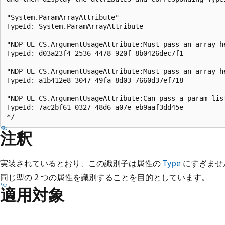
"System.ParamArrayAttribute"

TypeId: System.ParamArrayAttribute

"NDP_UE_CS.ArgumentUsageAttribute:Must pass an array he
TypeId: d03a23f4-2536-4478-920f-8b0426dec7f1

"NDP_UE_CS.ArgumentUsageAttribute:Must pass an array he
TypeId: a1b412e8-3047-49fa-8d03-7660d37ef718

"NDP_UE_CS.ArgumentUsageAttribute:Can pass a param list
TypeId: 7ac2bf61-0327-48d6-a07e-eb9aaf3dd45e

注釈
実装されているとおり、この識別子は属性の
Type
にすぎませ
同じ型の 2 つの属性を識別することを目的としています。
適用対象