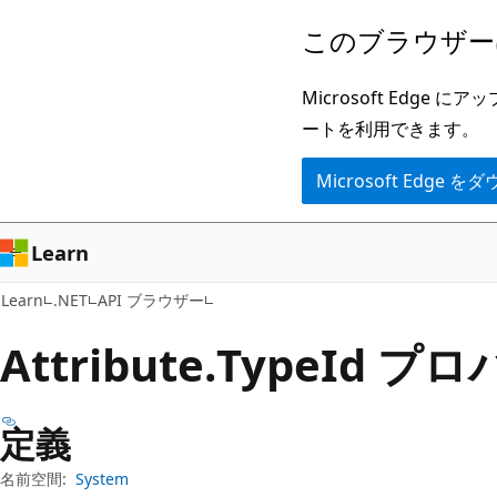
メ
ペ
このブラウザー
イ
ー
ン
ジ
Microsoft Ed
コ
内
ートを利用できます。
ン
ナ
Microsoft Edge
テ
ビ
ン
ゲ
ツ
ー
Learn
に
シ
Learn
.NET
API ブラウザー
ス
ョ
キ
ン
Attribute.
Type
Id プ
ッ
に
プ
ス
定義
キ
ッ
名前空間:
System