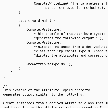
                Console.WriteLine( "The parameters info
                    "not be retrieved for method {0}.",
        }

        static void Main( )

        {

            Console.WriteLine(

                "This example of the Attribute.TypeId p
                "generates the following output." );

            Console.WriteLine(

                "\nCreate instances from a derived Attr
                "class that implements TypeId, \nand th
                "display the attributes and correspondi
            ShowAttributeTypeIds( );

        }

    }

}

/*

This example of the Attribute.TypeId property

generates output similar to the following:

Create instances from a derived Attribute class that im
and then display the attributes and corresponding TypeI