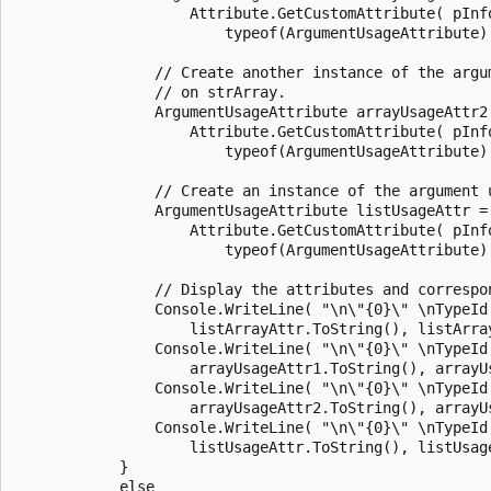
                    Attribute.GetCustomAttribute( pInfo
                        typeof(ArgumentUsageAttribute) 
                // Create another instance of the argum
                // on strArray.

                ArgumentUsageAttribute arrayUsageAttr2 
                    Attribute.GetCustomAttribute( pInfo
                        typeof(ArgumentUsageAttribute) 
                // Create an instance of the argument u
                ArgumentUsageAttribute listUsageAttr = 
                    Attribute.GetCustomAttribute( pInfo
                        typeof(ArgumentUsageAttribute) 
                // Display the attributes and correspon
                Console.WriteLine( "\n\"{0}\" \nTypeId:
                    listArrayAttr.ToString(), listArray
                Console.WriteLine( "\n\"{0}\" \nTypeId:
                    arrayUsageAttr1.ToString(), arrayUs
                Console.WriteLine( "\n\"{0}\" \nTypeId:
                    arrayUsageAttr2.ToString(), arrayUs
                Console.WriteLine( "\n\"{0}\" \nTypeId:
                    listUsageAttr.ToString(), listUsage
            }

            else
