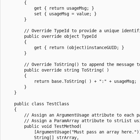
        {

            get { return usageMsg; }

            set { usageMsg = value; }

        }

        // Override TypeId to provide a unique identifi
        public override object TypeId

        {

            get { return (object)instanceGUID; }

        }

        // Override ToString() to append the message to
        public override string ToString( )

        {

            return base.ToString( ) + ":" + usageMsg;

        }

    }

    public class TestClass

    {

        // Assign an ArgumentUsage attribute to each pa
        // Assign a ParamArray attribute to strList usi
        public void TestMethod(

            [ArgumentUsage("Must pass an array here.")]
            String[] strArray,
