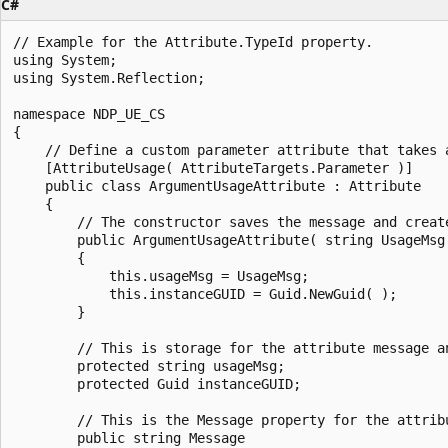
C#
// Example for the Attribute.TypeId property.

using System;

using System.Reflection;

namespace NDP_UE_CS

{

    // Define a custom parameter attribute that takes a
    [AttributeUsage( AttributeTargets.Parameter )]

    public class ArgumentUsageAttribute : Attribute

    {

        // The constructor saves the message and create
        public ArgumentUsageAttribute( string UsageMsg 
        {

            this.usageMsg = UsageMsg;

            this.instanceGUID = Guid.NewGuid( );

        }

        // This is storage for the attribute message an
        protected string usageMsg;

        protected Guid instanceGUID;

        // This is the Message property for the attribu
        public string Message
