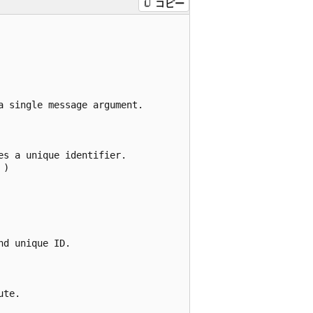
コピー
 single message argument.

s a unique identifier.

)

d unique ID.

te.
