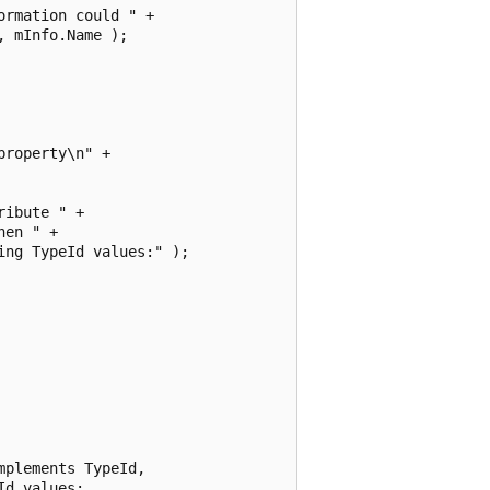
rmation could " +

 mInfo.Name );

roperty\n" +

ibute " +

en " +

ng TypeId values:" );

plements TypeId,

d values:
