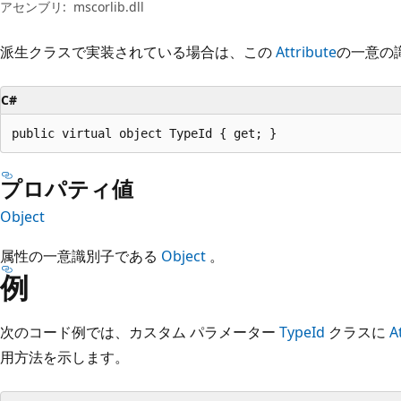
プ
アセンブリ:
mscorlib.dll
派生クラスで実装されている場合は、この
Attribute
の一意の
C#
public virtual object TypeId { get; }
プロパティ値
Object
属性の一意識別子である
Object
。
例
次のコード例では、カスタム パラメーター
TypeId
クラスに
A
用方法を示します。