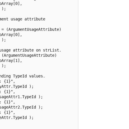
Array[0],

);

ent usage attribute

= (ArgumentUsageAttribute)

Array[0],

);

sage attribute on strList.

(ArgumentUsageAttribute)

Array[1],

);

ding TypeId values.

 {1}",

Attr.TypeId );

 {1}",

ageAttr1.TypeId );

 {1}",

ageAttr2.TypeId );

 {1}",

Attr.TypeId );
