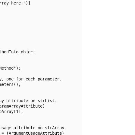
ray here.")]

hodInfo object

ethod");

, one for each parameter.

eters();

y attribute on strList.

ramArrayAttribute)

Array[1],

sage attribute on strArray.

= (ArgumentUsageAttribute)
