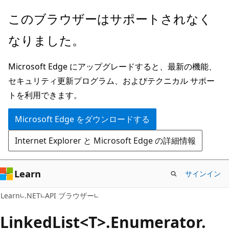
メ
ペ
このブラウザーはサポートされなく
イ
ー
なりました。
ン
ジ
コ
内
Microsoft Edge にアップグレードすると、最新の機能、
ン
ナ
セキュリティ更新プログラム、およびテクニカル サポー
テ
ビ
トを利用できます。
ン
ゲ
ツ
ー
Microsoft Edge をダウンロードする
に
シ
Internet Explorer と Microsoft Edge の詳細情報
ス
ョ
キ
ン
ッ
に
Learn
サインイン
プ
ス
C#
Learn
.NET
API ブラウザー
キ
ッ
Linked
List<T>.Enumerator.