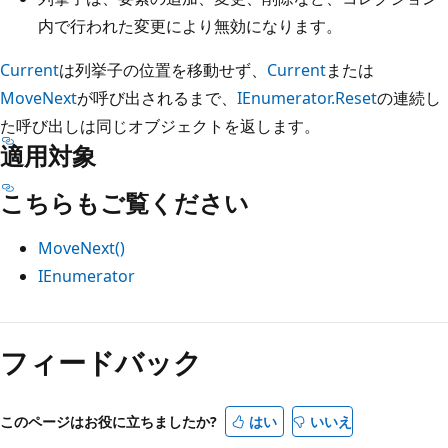
内で行われた変更により無効になります。
Current
は列挙子の位置を移動せず、
Current
または
MoveNext
が呼び出されるまで、
IEnumerator.Reset
の連続し
た呼び出しは同じオブジェクトを返します。
適用対象
こちらもご覧ください
MoveNext()
IEnumerator
読
み
フィードバック
取
り
このページはお役に立ちましたか?
はい
いいえ
モ