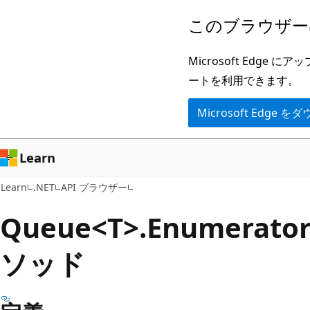
メ
ペ
このブラウザー
イ
ー
ン
ジ
Microsoft Ed
コ
内
ートを利用できます。
ン
ナ
Microsoft Edge
テ
ビ
ン
ゲ
ツ
ー
Learn
に
シ
Learn
.NET
API ブラウザー
ス
ョ
キ
ン
Queue<T>.Enumerator
ッ
に
ソッド
プ
ス
キ
ッ