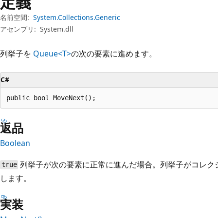
定義
プ
名前空間:
System.Collections.Generic
アセンブリ:
System.dll
列挙子を
Queue<T>
の次の要素に進めます。
C#
public bool MoveNext();
返品
Boolean
列挙子が次の要素に正常に進んだ場合。列挙子がコレク
true
します。
実装