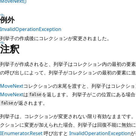
MoveNext()
例外
InvalidOperationException
列挙子の作成後にコレクションが変更されました。
注釈
列挙子が作成されると、列挙子はコレクション内の最初の要
の呼び出しによって、列挙子がコレクションの最初の要素に進
MoveNext
コレクションの末尾を渡すと、列挙子はコレクショ
MoveNext
は
を返します。 列挙子がこの位置にある場
false
が返されます。
false
列挙子は、コレクションが変更されない限り有効なままです。
クションに変更が加えられた場合、列挙子は回復不能に無効
IEnumerator.Reset
呼び出すと
InvalidOperationException
が